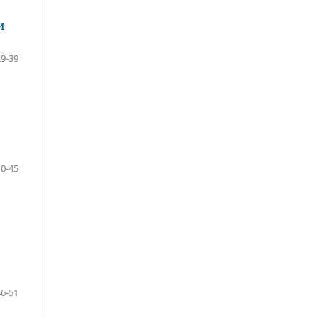
И
29-39
40-45
46-51