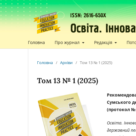
Головна
Про журнал
Редакція
Пот
Головна
/
Архіви
/
Том 13 № 1 (2025)
Том 13 № 1 (2025)
Рекомендова
Сумського де
(протокол № 6
Освіта. Іннов
державний пед