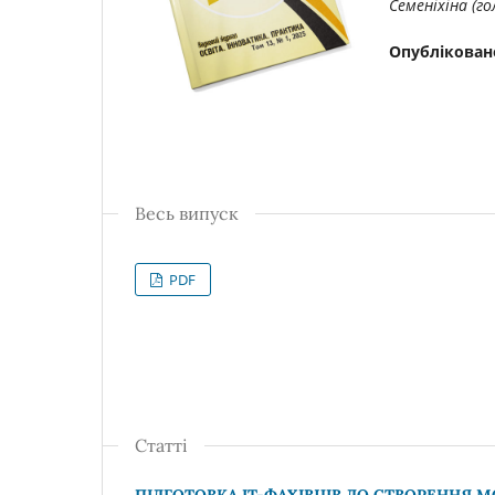
Семеніхіна (гол
Опублікован
Весь випуск
PDF
Статті