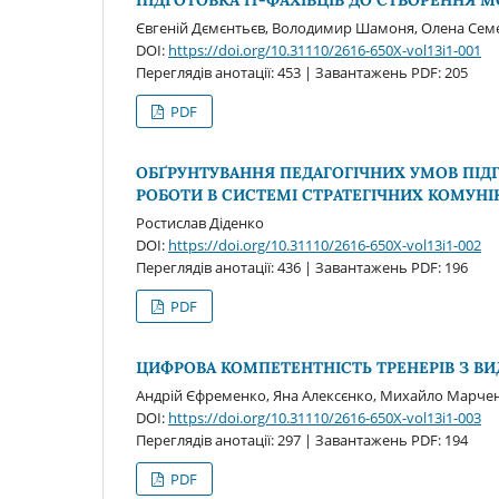
ПІДГОТОВКА IT-ФАХІВЦІВ ДО СТВОРЕННЯ 
Євгеній Дємєнтьєв, Володимир Шамоня, Олена Семе
DOI:
https://doi.org/10.31110/2616-650X-vol13i1-001
Переглядів анотації: 453 | Завантажень PDF: 205
PDF
ОБҐРУНТУВАННЯ ПЕДАГОГІЧНИХ УМОВ ПІД
РОБОТИ В СИСТЕМІ СТРАТЕГІЧНИХ КОМУНІ
Ростислав Діденко
DOI:
https://doi.org/10.31110/2616-650X-vol13i1-002
Переглядів анотації: 436 | Завантажень PDF: 196
PDF
ЦИФРОВА КОМПЕТЕНТНІСТЬ ТРЕНЕРІВ З ВИ
Андрій Єфременко, Яна Алексєнко, Михайло Марчен
DOI:
https://doi.org/10.31110/2616-650X-vol13i1-003
Переглядів анотації: 297 | Завантажень PDF: 194
PDF