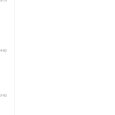
65-73
74-82
83-92