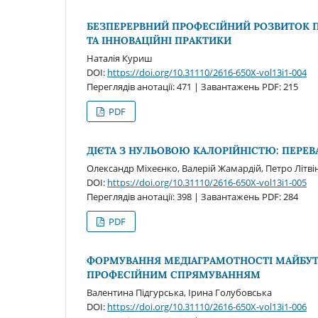
БЕЗПЕРЕРВНИЙ ПРОФЕСІЙНИЙ РОЗВИТОК П
ТА ІННОВАЦІЙНІ ПРАКТИКИ
Наталія Куриш
DOI:
https://doi.org/10.31110/2616-650X-vol13i1-004
Переглядів анотації: 471 | Завантажень PDF: 215
PDF
ДІЄТА З НУЛЬОВОЮ КАЛОРІЙНІСТЮ: ПЕРЕВ
Олександр Міхеєнко, Валерій Жамардій, Петро Літві
DOI:
https://doi.org/10.31110/2616-650X-vol13i1-005
Переглядів анотації: 398 | Завантажень PDF: 284
PDF
ФОРМУВАННЯ МЕДІАГРАМОТНОСТІ МАЙБУТНІ
ПРОФЕСІЙНИМ СПРЯМУВАННЯМ
Валентина Підгурська, Ірина Голубовська
DOI:
https://doi.org/10.31110/2616-650X-vol13i1-006