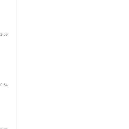
52-59
60-64