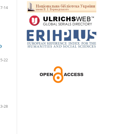
7-14
О
15-22
23-28