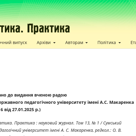
очний випуск
Архіви
Авторам
Політика
Ет
но до видання вченою радою
ржавного педагогічного університету імені А.С. Макаренка
 від 27.01.2025 р.)
атика. Практика : науковий журнал. Том 13, № 1 / Сумський
агогічний університет імені А. С. Макаренка, редкол.: О. В.