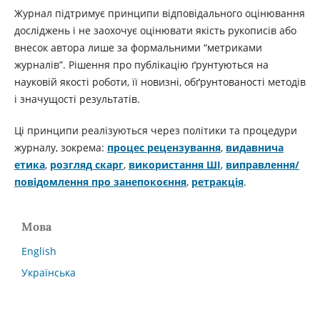
Журнал підтримує принципи відповідального оцінювання
досліджень і не заохочує оцінювати якість рукописів або
внесок автора лише за формальними “метриками
журналів”. Рішення про публікацію ґрунтуються на
науковій якості роботи, її новизні, обґрунтованості методів
і значущості результатів.
Ці принципи реалізуються через політики та процедури
журналу, зокрема:
процес рецензування
,
видавнича
етика
,
розгляд скарг
,
використання ШІ
,
виправлення/
повідомлення про занепокоєння
,
ретракція
.
Мова
English
Українська