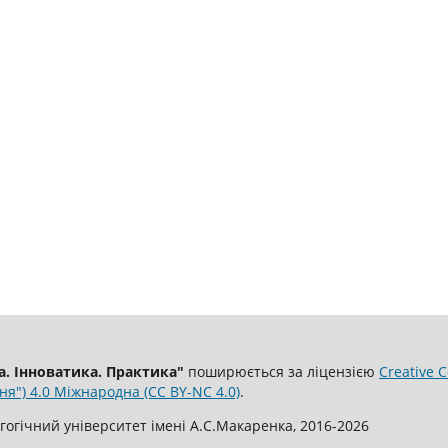
. Інноватика. Практика"
поширюється за ліцензією
Creative 
я") 4.0 Міжнародна (CC BY-NC 4.0)
.
огічний університет імені А.С.Макаренка, 2016-2026