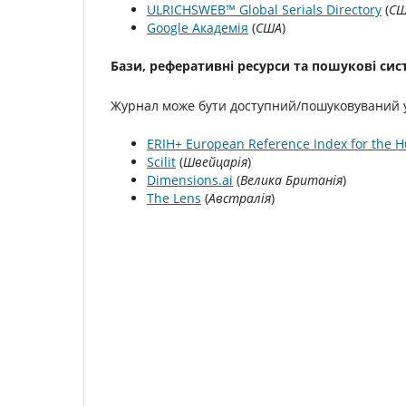
ULRICHSWEB™ Global Serials Directory
(
С
Google Академія
(
США
)
Бази, реферативні ресурси та пошукові си
Журнал може бути доступний/пошуковуваний у
ERIH+ European Reference Index for the H
Scilit
(
Швейцарія
)
Dimensions.ai
(
Велика Британія
)
The Lens
(
Австралія
)