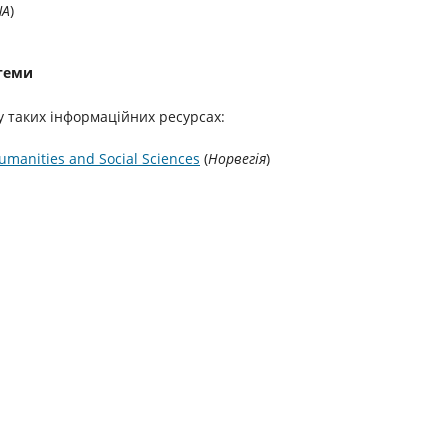
ША
)
стеми
 таких інформаційних ресурсах:
umanities and Social Sciences
(
Норвегія
)