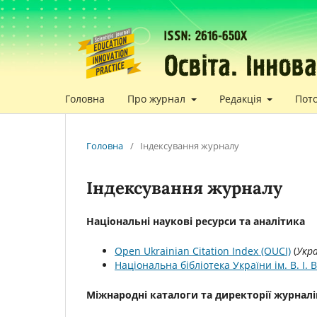
Головна
Про журнал
Редакція
Пот
Головна
/
Індексування журналу
Індексування журналу
Національні наукові ресурси та аналітика
Open Ukrainian Citation Index (OUCI)
(
Укр
Національна бібліотека України ім. В. І.
Міжнародні каталоги та директорії журналі