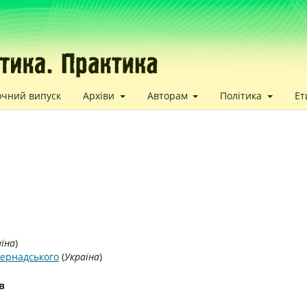
очний випуск
Архіви
Авторам
Політика
Ет
аїна
)
 Вернадського
(
Україна
)
в