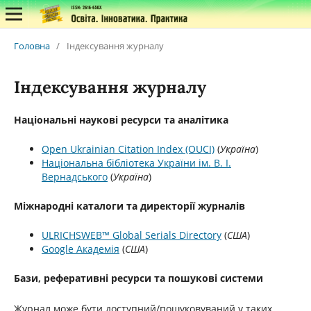
Головна
/
Індексування журналу
Індексування журналу
Національні наукові ресурси та аналітика
Open Ukrainian Citation Index (OUCI)
(
Україна
)
Національна бібліотека України ім. В. І.
Вернадського
(
Україна
)
Міжнародні каталоги та директорії журналів
ULRICHSWEB™ Global Serials Directory
(
США
)
Google Академія
(
США
)
Бази, реферативні ресурси та пошукові системи
Журнал може бути доступний/пошуковуваний у таких