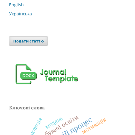
English
Українська
Подати статтю
Ключові слова
здобувачі освіти
модель
освітній процес
мотивація
інклюзія