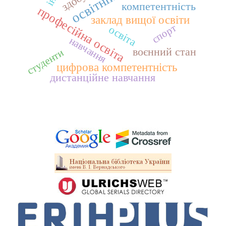
компетентність
професійна освіта
заклад вищої освіти
спорт
освіта
навчання
воєнний стан
студенти
цифрова компетентність
дистанційне навчання