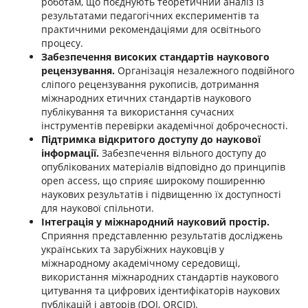
роботам, що поєднують теоретичний аналіз із
результатами педагогічних експериментів та
практичними рекомендаціями для освітнього
процесу.
Забезпечення високих стандартів наукового
рецензування.
Організація незалежного подвійного
сліпого рецензування рукописів, дотримання
міжнародних етичних стандартів наукового
публікування та використання сучасних
інструментів перевірки академічної доброчесності.
Підтримка відкритого доступу до наукової
інформації.
Забезпечення вільного доступу до
опублікованих матеріалів відповідно до принципів
open access, що сприяє широкому поширенню
наукових результатів і підвищенню їх доступності
для наукової спільноти.
Інтеграція у міжнародний науковий простір.
Сприяння представленню результатів досліджень
українських та зарубіжних науковців у
міжнародному академічному середовищі,
використання міжнародних стандартів наукового
цитування та цифрових ідентифікаторів наукових
публікацій і авторів (DOI, ORCID).