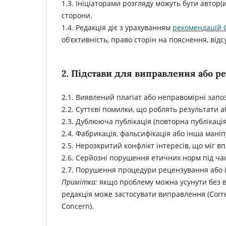
1.3. Ініціаторами розгляду можуть бути автор(
сторони.
1.4. Редакція діє з урахуванням
рекомендацій 
об’єктивність, право сторін на пояснення, відс
2. Підстави для виправлення або ре
2.1. Виявлений плагіат або неправомірні запо
2.2. Суттєві помилки, що роблять результати 
2.3. Дублююча публікація (повторна публікаці
2.4. Фабрикація, фальсифікація або інша мані
2.5. Нерозкритий конфлікт інтересів, що міг в
2.6. Серйозні порушення етичних норм під ча
2.7. Порушення процедури рецензування або інш
Примітка:
якщо проблему можна усунути без ві
редакція може застосувати виправлення (Corre
Concern).