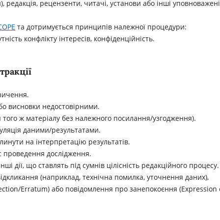
и), редакція, рецензенти, читачі, установи або інші уповноважені
COPE
та дотримується принципів належної процедури:
утність конфлікту інтересів, конфіденційність.
тракції
зичення.
або висновки недостовірними.
я того ж матеріалу без належного посилання/узгодження).
пуляція даними/результатами.
плинути на інтерпретацію результатів.
с проведення дослідження.
і дії, що ставлять під сумнів цілісність редакційного процесу.
дкликання (наприклад, технічна помилка, уточнення даних),
ction/Erratum) або повідомлення про занепокоєння (Expression 