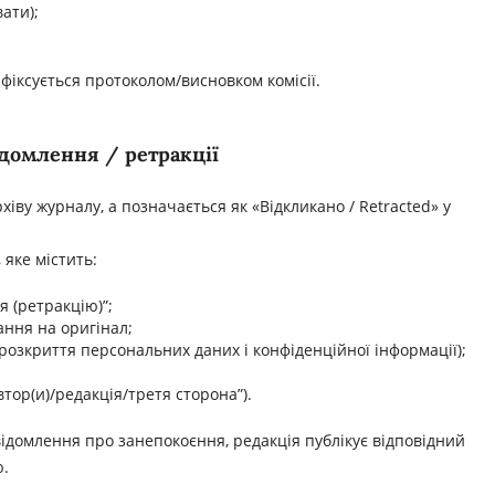
вати);
 фіксується протоколом/висновком комісії.
домлення / ретракції
рхіву журналу, а позначається як «Відкликано / Retracted» у
 яке містить:
 (ретракцію)”;
лання на оригінал;
розкриття персональних даних і конфіденційної інформації);
втор(и)/редакція/третя сторона”).
ідомлення про занепокоєння, редакція публікує відповідний
ю.