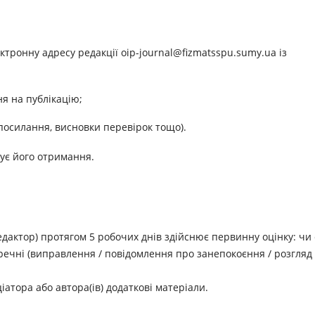
ектронну адресу редакції oip-journal@fizmatsspu.sumy.ua із
ня на публікацію;
 посилання, висновки перевірок тощо).
жує його отримання.
дактор) протягом 5 робочих днів здійснює первинну оцінку: чи 
доречні (виправлення / повідомлення про занепокоєння / розгляд
іатора або автора(ів) додаткові матеріали.