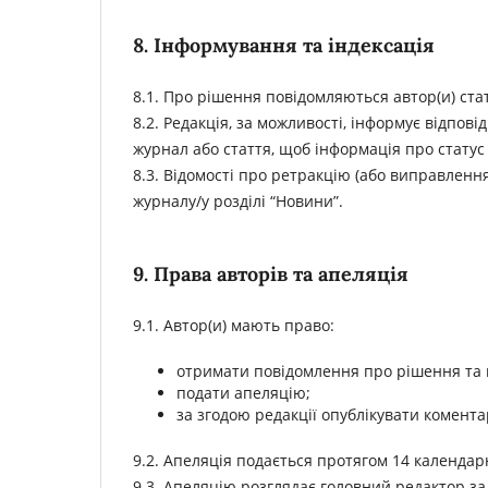
8. Інформування та індексація
8.1. Про рішення повідомляються автор(и) стат
8.2. Редакція, за можливості, інформує відпов
журнал або стаття, щоб інформація про статус 
8.3. Відомості про ретракцію (або виправленн
журналу/у розділі “Новини”.
9. Права авторів та апеляція
9.1. Автор(и) мають право:
отримати повідомлення про рішення та й
подати апеляцію;
за згодою редакції опублікувати комент
9.2. Апеляція подається протягом 14 календарн
9.3. Апеляцію розглядає головний редактор за 