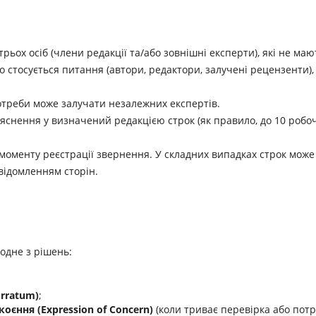
 трьох осіб (члени редакції та/або зовнішні експерти), які не маю
о стосується питання (автори, редактори, залучені рецензенти),
 потреби може залучати незалежних експертів.
ояснення у визначений редакцією строк (як правило, до 10 робо
з моменту реєстрації звернення. У складних випадках строк може
відомленням сторін.
 одне з рішень:
Erratum)
;
оєння (Expression of Concern)
(коли триває перевірка або потр