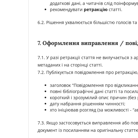
додаткові дані, а читачів слід поінформу
рекомендувати
ретракцію
статті.
6.2. Рішення ухвалюється більшістю голосів та
7. Оформлення виправлення / пові
7.1. У разі ретракції стаття не вилучається з а
метаданих і на сторінці статті.
7.2. Публікується повідомлення про ретракцію,
заголовок “Повідомлення про відкликання
повні бібліографічні дані статті та поси
короткий і зрозумілий опис причин (без 
дату набрання рішенням чинності;
хто ініціював розгляд (за можливості - “а
7.3. Якщо застосовується виправлення або пов
документ із посиланням на оригінальну статт