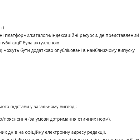
ті.
ідні платформи/каталоги/індексаційні ресурси, де представлений
публікації була актуальною.
я) можуть бути додатково опубліковані в найближчому випуску
ого підстави у загальному вигляді;
ар/пояснення (за умови дотримання етичних норм).
их днів на офіційну електронну адресу редакції.
участі (або на підставі висновку) редактора/члена редколегії, я