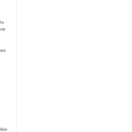
ть
 не
чих
ібні