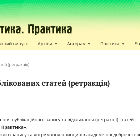
очний випуск
Архіви
Авторам
Політика
Ет
тей (ретракція)
ікованих статей (ретракція)
ння публікаційного запису та відкликання (ретракції) статей,
. Практика»
.
кового запису та дотримання принципів академічної доброчеснос