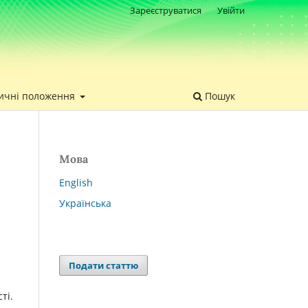
Зареєструватися
Увійти
ичні положення
Пошук
Мова
English
Українська
Подати статтю
ті.