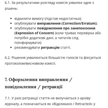
6.1. За результатами розгляду комісія ухвалює одне з
рішень:
відхилити вимогу (підстав недостатньо);
опублікувати
виправлення (Correction/Erratum)
;
опублікувати
повідомлення про занепокоєння
(Expression of Concern)
(коли триває перевірка або
потрібні додаткові дані, а читачів слід
поінформувати);
рекомендувати
ретракцію
статті.
6.2. Рішення ухвалюється більшістю голосів та фіксується
протоколом/висновком комісії.
7. Оформлення виправлення /
повідомлення / ретракції
7.1. У разі ретракції стаття не вилучається з архіву
журналу, а позначається як «Відкликано / Retracted» у