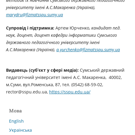
методик їх навчання Сумського державного педагогічного
університету імені А.С.Макаренка (Україна),
marydru@fizmatsspu.sumy.ua
Супровід і підтримка:
Артем Юрченко,
кандидат пед.
наук, доцент,
доцент кафедри інформатики Сумського
державного педагогічного університету імені
А.С.Макаренка
(Україна),
a.yurchenko@fizmatsspu.sumy.ua
Видавець (суб’єкт у сфері медіа):
Сумський державний
педагогічний університет імені А.С. Макаренка, 40002,
м.Суми, вул.Роменська, 87, тел. (0542) 68-59-02,
rector@sspu.edu.ua,
https://sspu.edu.ua/
Мова
English
Українська