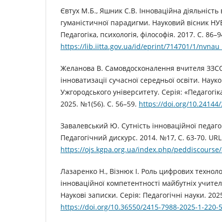
Євтух М.Б., Яшник С.В. Інноваційна діяльність 
гуманістичної парадигми. Науковий вісник НУБ
Педагогіка, психологія, філософія. 2017. С. 86–9
https://lib.iitta.gov.ua/id/eprint/714701/1/nvn
Желанова В. Самовдосконалення вчителя ЗЗСО
інноватизації сучасної середньої освіти. Наук
Ужгородського університету. Серія: «Педагогік
2025. №1(56). С. 56–59.
https://doi.org/10.24144
Завалевський Ю. Сутність інноваційної педагог
Педагогічний дискурс. 2014. №17, С. 63-70. URL
https://ojs.kgpa.org.ua/index.php/peddiscourse/
Лазаренко Н., Візнюк І. Роль цифрових техноло
інноваційної компетентності майбутніх учител
Наукові записки. Серія: Педагогічні науки. 202
https://doi.org/10.36550/2415-7988-2025-1-220-