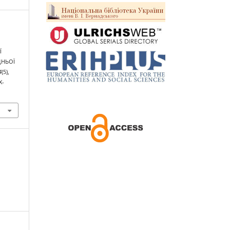
Ї
ДНЬОЇ
4
(5),
X-