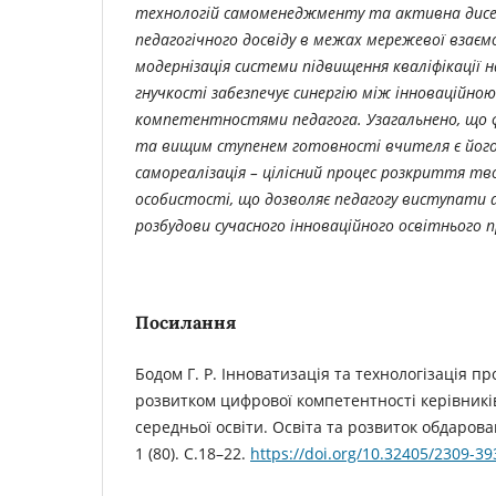
технологій самоменеджменту та активна дисем
педагогічного досвіду в межах мережевої взаємо
модернізація системи підвищення кваліфікації н
гнучкості забезпечує синергію між інноваційн
компетентностями педагога. Узагальнено, що
та вищим ступенем готовності вчителя є його
самореалізація – цілісний процес розкриття тв
особистості, що дозволяє педагогу виступати 
розбудови сучасного інноваційного освітнього 
Посилання
Бодом Г. Р. Інноватизація та технологізація п
розвитком цифрової компетентності керівників
середньої освіти. Освіта та розвиток обдарова
1 (80). С.18–22.
https://doi.org/10.32405/2309-39