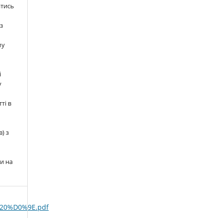
атись
з
му
і
у
ті в
) з
и на
20%D0%9E.pdf