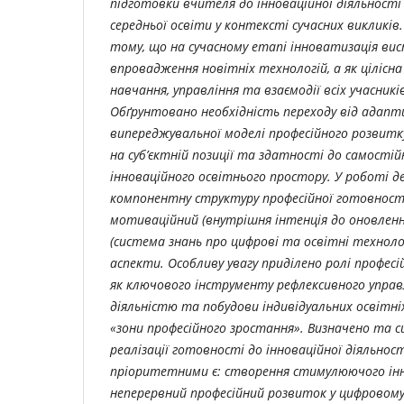
підготовки вчителя до інноваційної діяльності 
середньої освіти у контексті сучасних викликів
тому, що на сучасному етапі інноватизація вис
впровадження новітніх технологій, а як цілісна 
навчання, управління та взаємодії всіх учасникі
Обґрунтовано необхідність переходу від адапт
випереджувальної моделі професійного розвитку
на суб’єктній позиції та здатності до самості
інноваційного освітнього простору. У роботі 
компонентну структуру професійної готовності
мотиваційний (внутрішня інтенція до оновленн
(система знань про цифрові та освітні техноло
аспекти. Особливу увагу приділено ролі профе
як ключового інструменту рефлексивного управ
діяльністю та побудови індивідуальних освітн
«зони професійного зростання». Визначено та
реалізації готовності до інноваційної діяльност
пріоритетними є: створення стимулюючого інн
неперервний професійний розвиток у цифровом