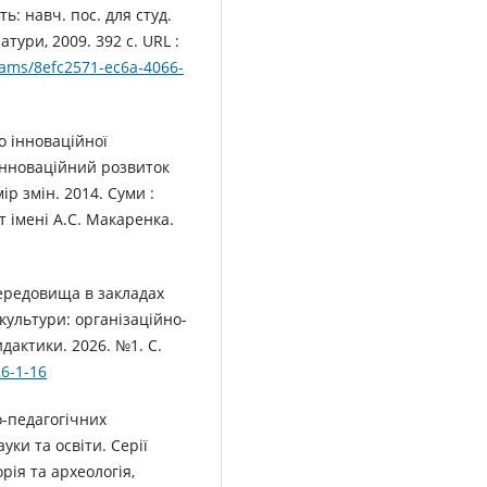
ть: навч. пос. для студ.
атури, 2009. 392 с. URL :
eams/8efc2571-ec6a-4066-
о інноваційної
 Інноваційний розвиток
р змін. 2014. Суми :
 імені А.С. Макаренка.
середовища в закладах
 культури: організаційно-
дактики. 2026. №1. С.
26-1-16
о-педагогічних
уки та освіти. Серії
орія та археологія,