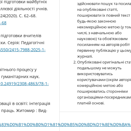
ї підготовки майбутніх
здійснювати пошук та посил
ллєвої діяльності учнів.
на опубліковані статті,
поширювати їх повний текст 
24(2020). С. 62–68.
будь-якою законною
2-68
некомерційною метою (у то
числі, з навчальною або
 підготовки вчителів
науковою) та обов'язковим
ки. Серія: Педагогічні
посиланням на авторів робіт 
36550/2415-7988-2025-1-
первинну публікацію у цьом
журналі.
Опубліковані оригінальні стат
подальшому не можуть
вітнього процесу у
використовуватись
 гуманiтарних наук.
користувачами (окрім авторів
/10.24919/2308-4863/78-1-
комерційною метою або
поширюватись сторонніми
організаціями-посередникам
платній основі.
вації в освіті: інтеграція
 праць. Житомир : Вид-
%94%D1%83%D0%B1%D0%B0%D1%81%D0%B5%D0%BD%D1%8E%D0%BA%