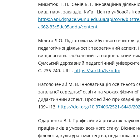
Микитюк П. П., Сенів Б. Г. Інноваційна діяльніс
вищ. навч. закладів. Київ : Центр учбової літер
https://api.dspace.wunu.edu.ua/api/core/bitstr
a662-33c5dc95adda/content
Мільто Л.О. Підготовка майбутнього вчителя д
педагогічної діяльності: теоретичний аспект.
вищої освіти: глобальний та національний вимі
Сумський державний педагогічний університет
С. 236-240. URL :
https://surl.lu/tvkndm
Натолочений М. В. Інноватизація освітнього 
загальної середньої освіти на уроках фізичної
дидактичний аспект. Професійно-прикладні ди
109–113.
https://doi.org/10.37406/2521-6449/20
Одарченко В. І. Професійний розвиток науков
працівників в умовах воєнного стану. Вісник на
філологія, культура і мистецтво, педагогіка, іст