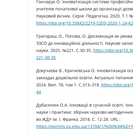
Гончарук О. Інноватизація системи професійно
учителів початкової школи до організації дозві
Науковий вісник. Серія: Педагогіка. 2020. Т.1 №
https://doi.org/10.33842/2219-5203-2020-1-24-6
Григораш, О., Попова, О. Дисемінація як умова
ЗЗСО до інноваційної діяльності. Наукові запис
науки. 2025. №221. С.30-35.
https://doi.org/10.
221-30-35
Докучаєва В., Кричківська О. Інноватизація ос
закладах дошкільної освіти. Актуальнi питання
2024. Вип. 78, том 1. С.313–318.
https://doi.org
44
Дубасенюк О.А. Інновації в сучасній освіті. Інно
науки і практики: збірник науково-методичних
во ЖДУ ім. І. Франка, 2014. С. 12-28. URL :
https://eprints.zu.edu.ua/13704/1/%D0