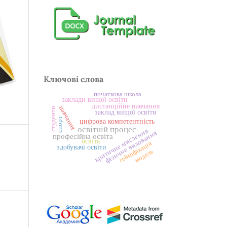
Ключові слова
початкова школа
заклади вищої освіти
дистанційне навчання
навчання
студенти
заклад вищої освіти
спорт
цифрова компетентність
освітній процес
критичне мислення
фізичне виховання
професійна освіта
освіта
гейміфікація
здобувачі освіти
модель