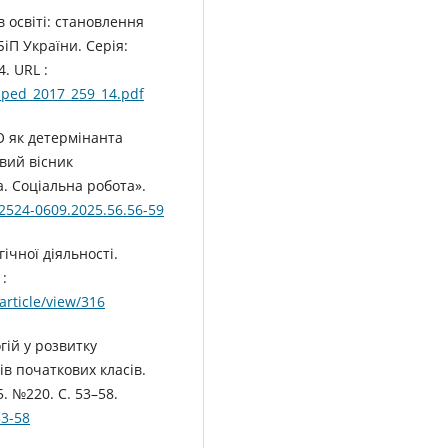
в освіті: становлення
іП України. Серія:
4. URL :
au_ped_2017_259_14.pdf
 як детермінанта
овий вісник
а. Соціальна робота».
/2524-0609.2025.56.56-59
ічної діяльності.
 :
article/view/316
гій у розвитку
ів початкових класів.
5. №220. С. 53–58.
53-58