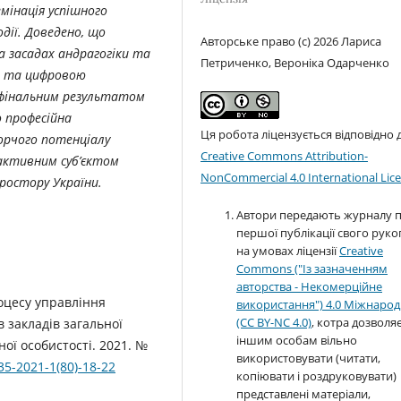
інація успішного
дії. Доведено, що
Авторське право (c) 2026 Лариса
а засадах андрагогіки та
Петриченко, Вероніка Одарченко
ою та цифровою
 фінальним результатом
 професійна
Ця робота ліцензується відповідно 
орчого потенціалу
Creative Commons Attribution-
активним суб’єктом
NonCommercial 4.0 International Lic
простору України.
Автори передають журналу 
першої публікації свого руко
на умовах ліцензії
Creative
Commons ("Із зазначенням
авторства - Некомерційне
роцесу управління
використання") 4.0 Міжнаро
(CC BY-NC 4.0)
, котра дозволя
 закладів загальної
іншим особам вільно
ної особистості. 2021. №
використовувати (читати,
35-2021-1(80)-18-22
копіювати і роздруковувати)
представлені матеріали,