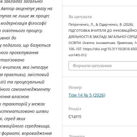
в закладах загальної
. Автор акцентує увагу на
тупає не лише як процес
Як цитувати
модернізація філософії
Петриченко, Л., & Одарченко, В. (2026).
в освітнього процесу.
ПІДГОТОВКА ВЧИТЕЛЯ ДО ІННОВАЦІЙНО
ДІЯЛЬНОСТІ В ЗАКЛАДІ ЗАГАЛЬНОЇ СЕРЕ
ивної до
ОСВІТИ.
Освіта. Інноватика. Практика
,
1
 педагога, що базується
100–107. https://doi.org/10.31110/2616-650
йного проєктування
vol14i5-012
деталізовано
Формати цитування
 вчителя, яка інтегрує
я практики), змістовий
гії) та процесуальний
Номер
сійного самоменеджменту
Том 14 № 5 (2026)
ління власною
іх траєкторій у межах
Розділ
 систематизовано шляхи
Статті
і, серед яких
оваційного середовища,
у форматі, впровадження
Ліцензія