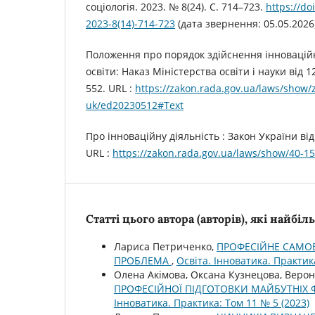
соціологія. 2023. № 8(24). С. 714–723.
https://do
2023-8(14)-714-723
(дата звернення: 05.05.2026)
Положення про порядок здійснення інноваційно
освіти: Наказ Міністерства освіти і науки від 
552. URL :
https://zakon.rada.gov.ua/laws/show/
uk/ed20230512#Text
Про інноваційну діяльність : Закон України від
URL :
https://zakon.rada.gov.ua/laws/show/40-1
Статті цього автора (авторів), які найбі
Лариса Петриченко,
ПРОФЕСІЙНЕ САМО
ПРОБЛЕМА
,
Освіта. Інноватика. Практик
Олена Акімова, Оксана Кузнецова, Веро
ПРОФЕСІЙНОЇ ПІДГОТОВКИ МАЙБУТНІХ Ф
Інноватика. Практика: Том 11 № 5 (2023)