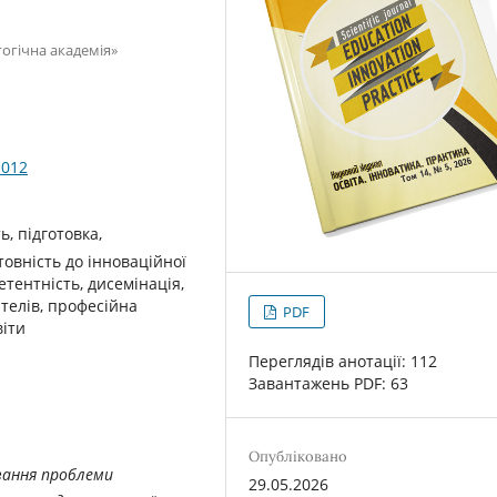
огічна академія»
-012
ь, підготовка,
товність до інноваційної
тентність, дисемінація,
телів, професійна
PDF
віти
Переглядів анотації: 112
Завантажень PDF: 63
Опубліковано
вання проблеми
29.05.2026