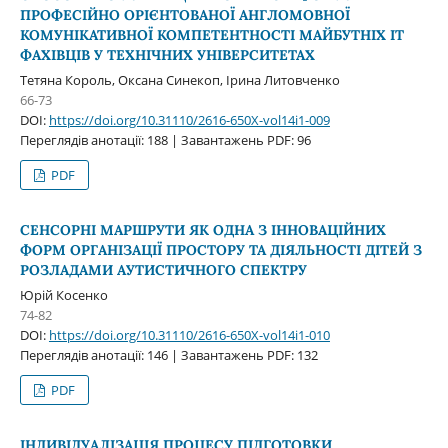
ПРОФЕСІЙНО ОРІЄНТОВАНОЇ АНГЛОМОВНОЇ
КОМУНІКАТИВНОЇ КОМПЕТЕНТНОСТІ МАЙБУТНІХ ІТ
ФАХІВЦІВ У ТЕХНІЧНИХ УНІВЕРСИТЕТАХ
Тетяна Король, Оксана Синекоп, Ірина Литовченко
66-73
DOI:
https://doi.org/10.31110/2616-650X-vol14i1-009
Переглядів анотації: 188 | Завантажень PDF: 96
PDF
СЕНСОРНІ МАРШРУТИ ЯК ОДНА З ІННОВАЦІЙНИХ
ФОРМ ОРГАНІЗАЦІЇ ПРОСТОРУ ТА ДІЯЛЬНОСТІ ДІТЕЙ З
РОЗЛАДАМИ АУТИСТИЧНОГО СПЕКТРУ
Юрій Косенко
74-82
DOI:
https://doi.org/10.31110/2616-650X-vol14i1-010
Переглядів анотації: 146 | Завантажень PDF: 132
PDF
ІНДИВІДУАЛІЗАЦІЯ ПРОЦЕСУ ПІДГОТОВКИ