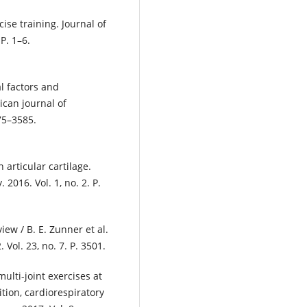
cise training. Journal of
 P. 1–6.
l factors and
ican journal of
575–3585.
articular cartilage.
2016. Vol. 1, no. 2. P.
iew / B. E. Zunner et al.
 Vol. 23, no. 7. P. 3501.
multi-joint exercises at
tion, cardiorespiratory