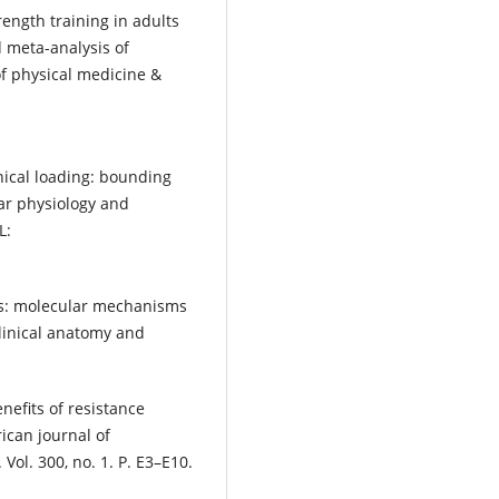
trength training in adults
d meta-analysis of
of physical medicine &
:
nical loading: bounding
ar physiology and
L:
es: molecular mechanisms
clinical anatomy and
nefits of resistance
rican journal of
ol. 300, no. 1. P. E3–E10.