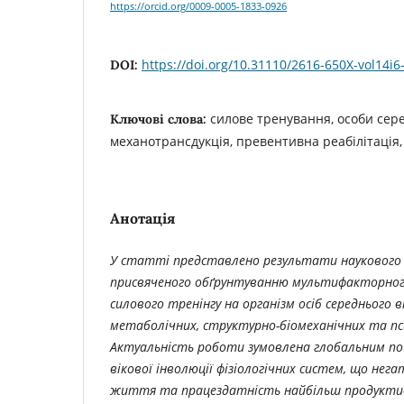
https://orcid.org/0009-0005-1833-0926
https://doi.org/10.31110/2616-650X-vol14i6
DOI:
силове тренування, особи серед
Ключові слова:
механотрансдукція, превентивна реабілітація,
Анотація
У статті представлено результати наукового 
присвяченого обґрунтуванню мультифакторног
силового тренінгу на організм осіб середнього вік
метаболічних, структурно-біомеханічних та пс
Актуальність роботи зумовлена глобальним по
вікової інволюції фізіологічних систем, що нег
життя та працездатність найбільш продукти