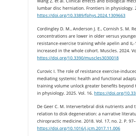
Wang Z. et al. Clinical effects and biological me
lumbar disc herniation. Frontiers in physiology. 
https://doi.org/10.3389/fphys.2024.1309663
Cordingley D. M., Anderson J. E., Cornish S. M. Re
concentrations are lower in older versus younge
resistance-exercise training while apelin and IL
increased in the whole cohort. Muscles. 2024. Vol
https://doi.org/10.3390/muscles3030018
Curovic I. The role of resistance exercise-induce
mediating systemic health and functional adapt
training volume unlock greater benefits beyond t
in physiology. 2025. Vol. 16.
https://doi.org/10.
De Geer C. M. Intervertebral disk nutrients and
relation to disk degeneration: a narrative literat
chiropractic medicine. 2018. Vol. 17, no. 2. P. 97
https://doi.org/10.1016/j.jcm.2017.11.006