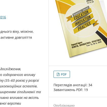
-016
нього віку, міокіни,
 активне довголіття
дослідження,
PDF
о оздоровчого впливу
у (35–60 років) у розрізі
Переглядів анотації: 34
ихоемоційних аспектів.
Завантажень PDF: 19
ширенням гіподинамії та
ативно впливає на якість
вної верстви
Опубліковано