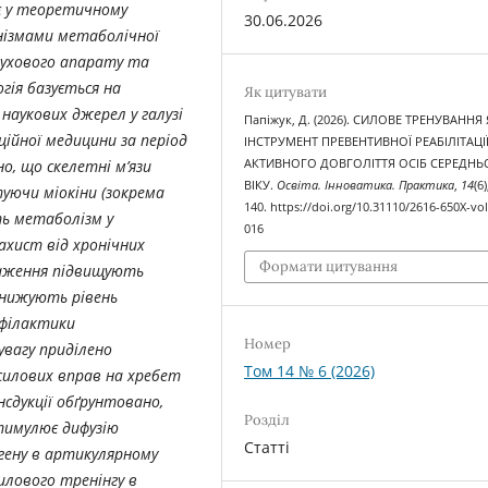
є у теоретичному
30.06.2026
анізмами метаболічної
рухового апарату та
ія базується на
Як цитувати
наукових джерел у галузі
Папіжук, Д. (2026). СИЛОВЕ ТРЕНУВАННЯ
ційної медицини за період
ІНСТРУМЕНТ ПРЕВЕНТИВНОЇ РЕАБІЛІТАЦІЇ
АКТИВНОГО ДОВГОЛІТТЯ ОСІБ СЕРЕДНЬ
о, що скелетні м’язи
ВІКУ.
Освіта. Інноватика. Практика
,
14
(6
уючи міокіни (зокрема
140. https://doi.org/10.31110/2616-650X-vol
ть метаболізм у
016
ахист від хронічних
Формати цитування
таження підвищують
знижують рівень
офілактики
Номер
увагу приділено
Том 14 № 6 (2026)
силових вправ на хребет
нсдукції обґрунтовано,
Розділ
тимулює дифузію
Статті
агену в артикулярному
илового тренінгу в