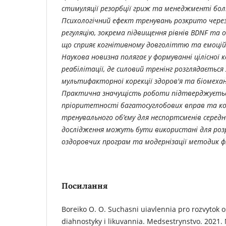
стимуляції резорбції гриж та менеджменті бо
Психологічний ефект тренувань розкрито чере
регуляцію, зокрема підвищення рівнів BDNF та 
що сприяє когнітивному довголіттю та емоцій
Наукова новизна полягає у формуванні цілісної 
реабілітації, де силовий тренінг розглядається 
мультифакторної корекції здоров'я та біомеха
Практична значущість роботи підтверджуєть
пріоритетності багатосуглобових вправ та ко
тренувального об’єму для неспортсменів середн
дослідження можуть бути використані для роз
оздоровчих програм та модернізації методик фі
Посилання
Boreiko O. O. Suchasni uiavlennia pro rozvytok 
diahnostyky i likuvannia. Medsestrynstvo. 2021. 