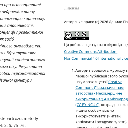
лю при остеоартриті.
Ліцензія
з нейроендокринну
оптимізацію кортизолу,
Авторське право (c) 2026 Данило П
ній стабільності.
концепції превентивної
як засіб
Ця робота ліцензується відповідно 
нічного омолодження.
Creative Commons Attribution-
ся обґрунтуванням
NonCommercial 4.0 International Lic
нцепції конденсованого
ього віку. Результати
Автори передають журналу 
робки персоналізованих
першої публікації свого руко
зичної культури.
на умовах ліцензії
Creative
Commons ("Із зазначенням
авторства - Некомерційне
використання") 4.0 Міжнаро
(CC BY-NC 4.0)
, котра дозволя
іншим особам вільно
використовувати (читати,
osteoartrozu, metody
копіювати і роздруковувати)
№ 2. S. 75–76.
представлені матеріали,