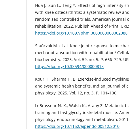
Hua J., Sun L., Teng Y. Effects of high-intensity s
with knee osteoarthritis: a systematic review an
randomized controlled trials. American journal 
rehabilitation. 2022. Publish Ahead of Print. URL
https://doi.org/10.1097/phm.0000000000002088
Stańczak M. et al. Knee joint response to mecha
mechanotransduction with rehabilitation/ Cellul
biochemistry. 2025. Vol. 59, no. 5. P. 666–729. UR
https://doi.org/10.33594/000000818
Kour H., Sharma H. B. Exercise-induced myokin
and systemic health benefits. Indian journal of 
physiology. 2025. Vol. 12, no. 3. P. 101–106.
LeBrasseur N. K., Walsh K., Arany Z. Metabolic be
training and fast glycolytic skeletal muscle. Ame
physiology-endocrinology and metabolism. 2011. V
https://doi.org/10.1152/ajpendo.00512.2010