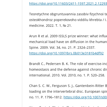
https://doi.org/10.11603/2411-1597.2021.2.1229
Teoretychne obgruntuvannia zasobiv fizychnoi t
osteokhondroz poperekovoho viddilu khrebta / I. 
medicine. 2022. T. 1, № 21.
Arun R et al. 2009 ISSLS prize winner: what infl
mechanical load have on diffusion in the human 
Spine. 2009. Vol. 34, no. 21. P. 2324–2337.
https://doi.org/10.1097/brs.0b013e3181b4df92
Brandt C., Pedersen B. K. The role of exercise‐
homeostasis and the defense against chronic di
international. 2010. Vol. 2010, no. 1. P. 520–258.
Chan S. C. W., Ferguson S. J., Gantenbein-Ritter 
loading on the intervertebral disc. European spin
no. 11. P. 1796–1812.
https://doi.org/10.1007/s0