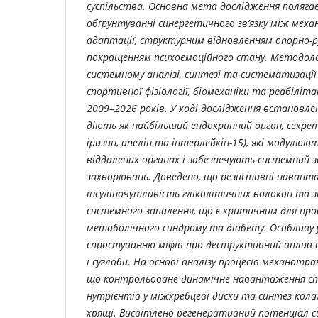
суспільства. Основна мета дослідження поляга
обґрунтуванні синергетичного зв’язку між мех
адаптації, структурним відновленням опорно-
покращенням психоемоційного стану. Методолог
системному аналізі, синтезі та систематизації 
спортивної фізіології, біомеханіки та реабіліта
2009–2026 років. У ході дослідження встановлен
діють як найбільший ендокринний орган, секрет
іризин, апелін та інтерлейкін-15), які модулюю
віддалених органах і забезпечують системний з
захворювань. Доведено, що резистивні наван
інсуліночутливість гліколітичних волокон та 
системного запалення, що є критичним для пр
метаболічного синдрому та діабету. Особливу 
спростуванню міфів про деструктивний вплив 
і суглоби. На основі аналізу процесів механотра
що контрольоване динамічне навантаження с
нутрієнтів у міжхребцеві диски та синтез кол
хрящі. Висвітлено регенеративний потенціал с