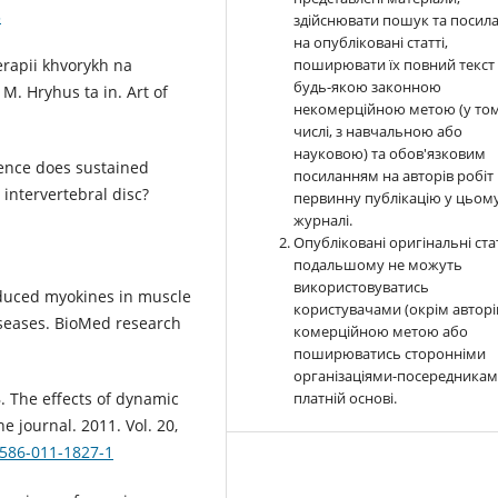
3
здійснювати пошук та посил
на опубліковані статті,
erapii khvorykh na
поширювати їх повний текст 
будь-якою законною
M. Hryhus ta in. Art of
некомерційною метою (у то
числі, з навчальною або
науковою) та обов'язковим
uence does sustained
посиланням на авторів робіт 
intervertebral disc?
первинну публікацію у цьом
журналі.
Опубліковані оригінальні стат
подальшому не можуть
використовуватись
induced myokines in muscle
користувачами (окрім авторів
seases. BioMed research
комерційною метою або
поширюватись сторонніми
організаціями-посередникам
B. The effects of dynamic
платній основі.
e journal. 2011. Vol. 20,
0586-011-1827-1