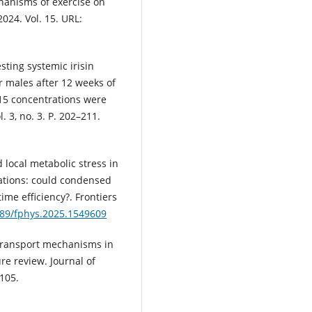
chanisms of exercise on
2024. Vol. 15. URL:
sting systemic irisin
r males after 12 weeks of
-15 concentrations were
. 3, no. 3. P. 202–211.
d local metabolic stress in
ations: could condensed
ime efficiency?. Frontiers
3389/fphys.2025.1549609
 transport mechanisms in
ure review. Journal of
–105.