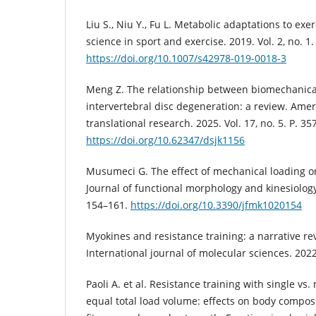
Liu S., Niu Y., Fu L. Metabolic adaptations to exer
science in sport and exercise. 2019. Vol. 2, no. 1.
https://doi.org/10.1007/s42978-019-0018-3
Meng Z. The relationship between biomechanica
intervertebral disc degeneration: a review. Amer
translational research. 2025. Vol. 17, no. 5. P. 3
https://doi.org/10.62347/dsjk1156
Musumeci G. The effect of mechanical loading on 
Journal of functional morphology and kinesiology. 
154–161.
https://doi.org/10.3390/jfmk1020154
Myokines and resistance training: a narrative rev
International journal of molecular sciences. 2022.
Paoli A. et al. Resistance training with single vs. 
equal total load volume: effects on body composi