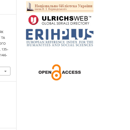
 ЯК
 ТА
ОГО
), 135–
14i6-