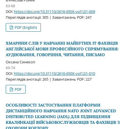
63-68
DOI:
https://doi.org/10.31110/2616-650X-vol12i1-009
Переглядів анотації: 305 | Завантажень PDF: 247
PDF (English)
ХМАРИНИ СЛІВ У НАВЧАННІ МАЙБУТНІХ ІТ ФАХІВЦІВ
АНГЛІЙСЬКОЇ МОВИ ПРОФЕСІЙНОГО СПРЯМУВАННЯ:
АУДІЮВАННЯ, ГОВОРІННЯ, ЧИТАННЯ, ПИСЬМО
Оксана Синекоп
69-74
DOI:
https://doi.org/10.31110/2616-650X-vol12i1-010
Переглядів анотації: 265 | Завантажень PDF: 227
PDF
ОСОБЛИВОСТІ ЗАСТОСУВАННЯ ПЛАТФОРМИ
ДИСТАНЦІЙНОГО НАВЧАННЯ NATO JOINT ADVANCED
DISTRIBUTED LEARNING (JADL) ДЛЯ ПІДВИЩЕННЯ
КВАЛІФІКАЦІЇ ВІЙСЬКОВОСЛУЖБОВЦІВ ТА ФАХІВЦІВ З
ОХОРОНИ КОРДОНУ