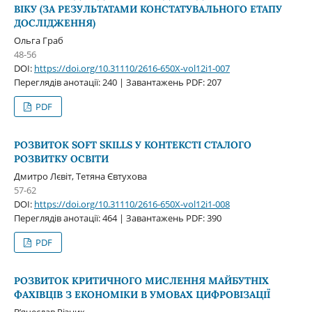
ВІКУ (ЗА РЕЗУЛЬТАТАМИ КОНСТАТУВАЛЬНОГО ЕТАПУ
ДОСЛІДЖЕННЯ)
Ольга Граб
48-56
DOI:
https://doi.org/10.31110/2616-650X-vol12i1-007
Переглядів анотації: 240 | Завантажень PDF: 207
PDF
РОЗВИТОК SOFT SKILLS У КОНТЕКСТІ СТАЛОГО
РОЗВИТКУ ОСВІТИ
Дмитро Лєвіт, Тетяна Євтухова
57-62
DOI:
https://doi.org/10.31110/2616-650X-vol12i1-008
Переглядів анотації: 464 | Завантажень PDF: 390
PDF
РОЗВИТОК КРИТИЧНОГО МИСЛЕННЯ МАЙБУТНІХ
ФАХІВЦІВ З ЕКОНОМІКИ В УМОВАХ ЦИФРОВІЗАЦІЇ
В’ячеслав Різник