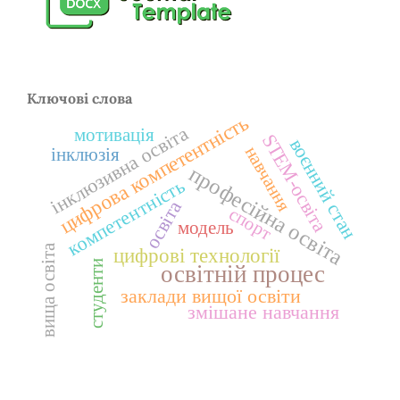
Ключові слова
цифрова компетентність
інклюзивна освіта
мотивація
STEM-освіта
воєнний стан
навчання
інклюзія
професійна освіта
компетентність
освіта
спорт
модель
вища освіта
цифрові технології
студенти
освітній процес
заклади вищої освіти
змішане навчання