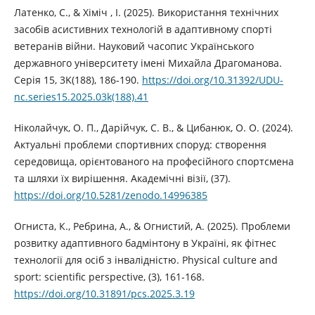
Латенко, С., & Хіміч , І. (2025). Використання технічних
засобів асистивних технологій в адаптивному спорті
ветеранів війни. Науковий часопис Українського
державного університету імені Михайла Драгоманова.
Серія 15, 3K(188), 186-190.
https://doi.org/10.31392/UDU-
nc.series15.2025.03k(188).41
Ніколайчук, О. П., Дарійчук, С. В., & Цибанюк, О. О. (2024).
Актуальні проблеми спортивних споруд: створення
середовища, орієнтованого на професійного спортсмена
та шляхи їх вирішення. Академічні візії, (37).
https://doi.org/10.5281/zenodo.14996385
Огниста, К., Ребрина, А., & Огнистий, А. (2025). Проблеми
розвитку адаптивного бадмінтону в Україні, як фітнес
технології для осіб з інвалідністю. Physical culture and
sport: scientific perspective, (3), 161-168.
https://doi.org/10.31891/pcs.2025.3.19