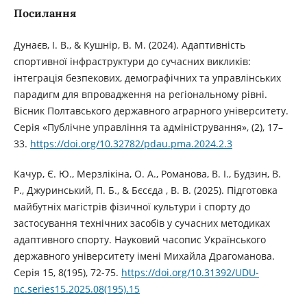
Посилання
Дунаєв, І. В., & Кушнір, В. М. (2024). Адаптивність
спортивної інфраструктури до сучасних викликів:
інтеграція безпекових, демографічних та управлінських
парадигм для впровадження на регіональному рівні.
Вісник Полтавського державного аграрного університету.
Серія «Публічне управління та адміністрування», (2), 17–
33.
https://doi.org/10.32782/pdau.pma.2024.2.3
Качур, Є. Ю., Мерзлікіна, О. А., Романова, В. І., Будзин, В.
Р., Джуринський, П. Б., & Бєсєда , В. В. (2025). Підготовка
майбутніх магістрів фізичної культури і спорту до
застосування технічних засобів у сучасних методиках
адаптивного спорту. Науковий часопис Українського
державного університету імені Михайла Драгоманова.
Серія 15, 8(195), 72-75.
https://doi.org/10.31392/UDU-
nc.series15.2025.08(195).15