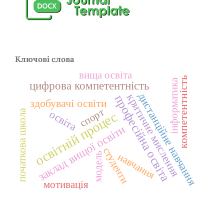
Ключові слова
вища освіта
компетентність
інформатика
цифрова компетентність
дистанційне навчання
критичне мислення
професійна освіта
здобувачі освіти
спорт
початкова школа
освіта
освітній процес
заклад вищої освіти
студенти
модель
навчання
мотивація