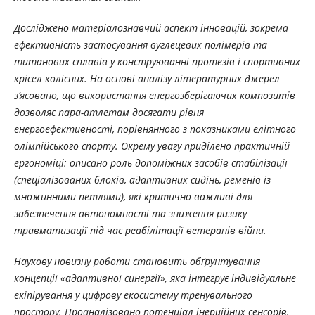
Досліджено матеріалознавчий аспект інновацій, зокрема
ефективність застосування вуглецевих полімерів та
титанових сплавів у конструюванні протезів і спортивних
крісел колісних. На основі аналізу літературних джерел
з’ясовано, що використання енергозберігаючих композитів
дозволяє пара-атлетам досягати рівня
енергоефективності, порівнянного з показниками елітного
олімпійського спорту. Окрему увагу приділено практичній
ергономіці: описано роль допоміжних засобів стабілізації
(спеціалізованих блоків, адаптивних сидінь, ременів із
множинними петлями), які критично важливі для
забезпечення автономності та зниження ризику
травматизації під час реабілітації ветеранів війни.
Наукову новизну роботи становить обґрунтування
концепції «адаптивної синергії», яка інтегрує індивідуальне
екіпірування у цифрову екосистему тренувального
простору. Проаналізовано потенціал інерційних сенсорів,