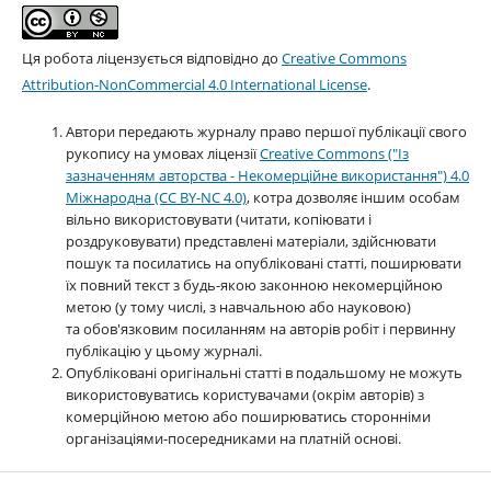
Ця робота ліцензується відповідно до
Creative Commons
Attribution-NonCommercial 4.0 International License
.
Автори передають журналу право першої публікації свого
рукопису на умовах ліцензії
Creative Commons ("Із
зазначенням авторства - Некомерційне використання") 4.0
Міжнародна (CC BY-NC 4.0)
, котра дозволяє іншим особам
вільно використовувати (читати, копіювати і
роздруковувати) представлені матеріали, здійснювати
пошук та посилатись на опубліковані статті, поширювати
їх повний текст з будь-якою законною некомерційною
метою (у тому числі, з навчальною або науковою)
та обов'язковим посиланням на авторів робіт і первинну
публікацію у цьому журналі.
Опубліковані оригінальні статті в подальшому не можуть
використовуватись користувачами (окрім авторів) з
комерційною метою або поширюватись сторонніми
організаціями-посередниками на платній основі.