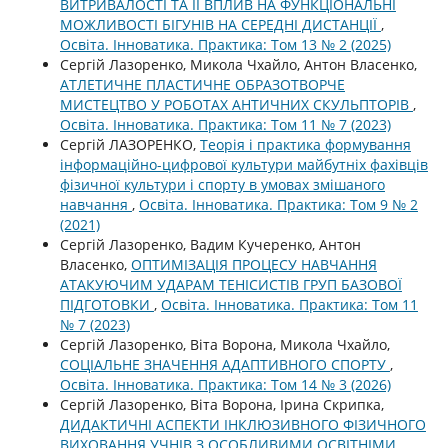
ВИТРИВАЛОСТІ ТА ЇЇ ВПЛИВ НА ФУНКЦІОНАЛЬНІ
МОЖЛИВОСТІ БІГУНІВ НА СЕРЕДНІ ДИСТАНЦІЇ
,
Освіта. Інноватика. Практика: Том 13 № 2 (2025)
Сергій Лазоренко, Микола Чхайло, Антон Власенко,
АТЛЕТИЧНЕ ПЛАСТИЧНЕ ОБРАЗОТВОРЧЕ
МИСТЕЦТВО У РОБОТАХ АНТИЧНИХ СКУЛЬПТОРІВ
,
Освіта. Інноватика. Практика: Том 11 № 7 (2023)
Сергій ЛАЗОРЕНКО,
Теорія і практика формування
інформаційно-цифрової культури майбутніх фахівців
фізичної культури і спорту в умовах змішаного
навчання
,
Освіта. Інноватика. Практика: Том 9 № 2
(2021)
Сергій Лазоренко, Вадим Кучеренко, Антон
Власенко,
ОПТИМІЗАЦІЯ ПРОЦЕСУ НАВЧАННЯ
АТАКУЮЧИМ УДАРАМ ТЕНІСИСТІВ ГРУП БАЗОВОЇ
ПІДГОТОВКИ
,
Освіта. Інноватика. Практика: Том 11
№ 7 (2023)
Сергій Лазоренко, Віта Ворона, Микола Чхайло,
СОЦІАЛЬНЕ ЗНАЧЕННЯ АДАПТИВНОГО СПОРТУ
,
Освіта. Інноватика. Практика: Том 14 № 3 (2026)
Сергій Лазоренко, Віта Ворона, Ірина Скрипка,
ДИДАКТИЧНІ АСПЕКТИ ІНКЛЮЗИВНОГО ФІЗИЧНОГО
ВИХОВАННЯ УЧНІВ З ОСОБЛИВИМИ ОСВІТНІМИ