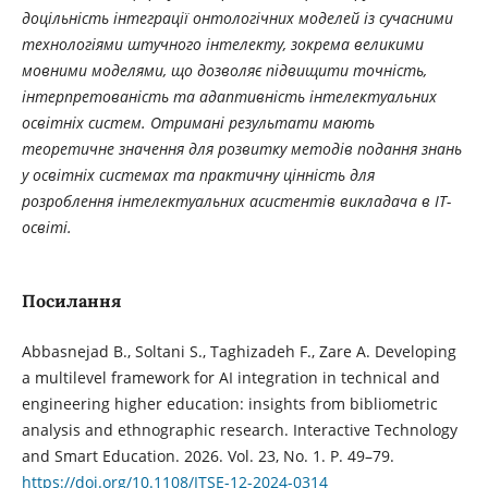
доцільність інтеграції онтологічних моделей із сучасними
технологіями штучного інтелекту, зокрема великими
мовними моделями, що дозволяє підвищити точність,
інтерпретованість та адаптивність інтелектуальних
освітніх систем. Отримані результати мають
теоретичне значення для розвитку методів подання знань
у освітніх системах та практичну цінність для
розроблення інтелектуальних асистентів викладача в ІТ-
освіті.
Посилання
Abbasnejad B., Soltani S., Taghizadeh F., Zare A. Developing
a multilevel framework for AI integration in technical and
engineering higher education: insights from bibliometric
analysis and ethnographic research. Interactive Technology
and Smart Education. 2026. Vol. 23, No. 1. P. 49–79.
https://doi.org/10.1108/ITSE-12-2024-0314