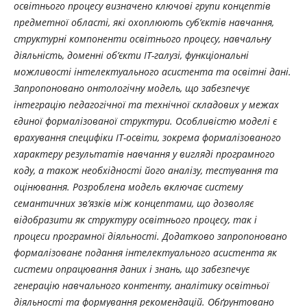
освітнього процесу визначено ключові групи концептів
предметної області, які охоплюють суб’єктів навчання,
структурні компоненти освітнього процесу, навчальну
діяльність, доменні об’єкти ІТ-галузі, функціональні
можливості інтелектуального асистента та освітні дані.
Запропоновано онтологічну модель, що забезпечує
інтеграцію педагогічної та технічної складових у межах
єдиної формалізованої структури. Особливістю моделі є
врахування специфіки ІТ-освіти, зокрема формалізованого
характеру результатів навчання у вигляді програмного
коду, а також необхідності його аналізу, тестування та
оцінювання. Розроблена модель включає систему
семантичних зв’язків між концептами, що дозволяє
відобразити як структуру освітнього процесу, так і
процеси програмної діяльності. Додатково запропоновано
формалізоване подання інтелектуального асистента як
системи опрацювання даних і знань, що забезпечує
генерацію навчального контенту, аналітику освітньої
діяльності та формування рекомендацій. Обґрунтовано