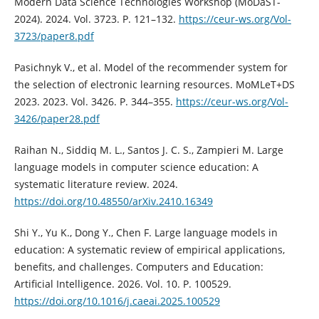
Modern Data Science Technologies Workshop (MoDaST-
2024). 2024. Vol. 3723. P. 121–132.
https://ceur-ws.org/Vol-
3723/paper8.pdf
Pasichnyk V., et al. Model of the recommender system for
the selection of electronic learning resources. MoMLeT+DS
2023. 2023. Vol. 3426. P. 344–355.
https://ceur-ws.org/Vol-
3426/paper28.pdf
Raihan N., Siddiq M. L., Santos J. C. S., Zampieri M. Large
language models in computer science education: A
systematic literature review. 2024.
https://doi.org/10.48550/arXiv.2410.16349
Shi Y., Yu K., Dong Y., Chen F. Large language models in
education: A systematic review of empirical applications,
benefits, and challenges. Computers and Education:
Artificial Intelligence. 2026. Vol. 10. P. 100529.
https://doi.org/10.1016/j.caeai.2025.100529