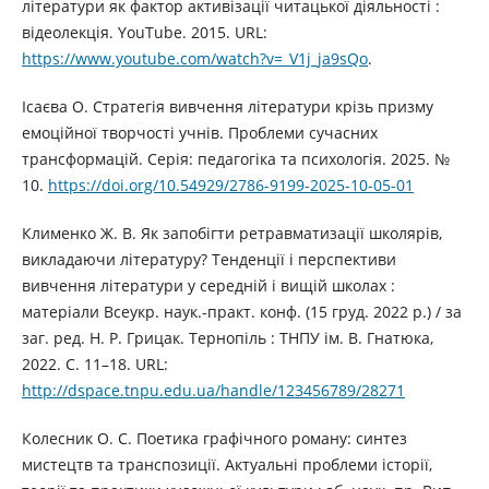
літератури як фактор активізації читацької діяльності :
відеолекція. YouTube. 2015. URL:
https://www.youtube.com/watch?v=_V1j_ja9sQo
.
Ісаєва О. Стратегія вивчення літератури крізь призму
емоційної творчості учнів. Проблеми сучасних
трансформацій. Серія: педагогіка та психологія. 2025. №
10.
https://doi.org/10.54929/2786-9199-2025-10-05-01
Клименко Ж. В. Як запобігти ретравматизації школярів,
викладаючи літературу? Тенденції і перспективи
вивчення літератури у середній і вищій школах :
матеріали Всеукр. наук.-практ. конф. (15 груд. 2022 р.) / за
заг. ред. Н. Р. Грицак. Тернопіль : ТНПУ ім. В. Гнатюка,
2022. С. 11–18. URL:
http://dspace.tnpu.edu.ua/handle/123456789/28271
Колесник О. С. Поетика графічного роману: синтез
мистецтв та транспозиції. Актуальні проблеми історії,