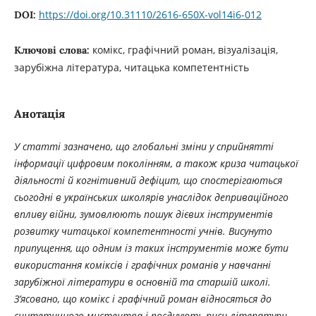
https://doi.org/10.31110/2616-650X-vol14i6-012
DOI:
комікс, графічний роман, візуалізація,
Ключові слова:
зарубіжна література, читацька компетентність
Анотація
У статті зазначено, що глобальні зміни у сприйнятті
інформації цифровим поколінням, а також криза читацької
діяльності й когнітивний дефіцит, що спостерігаються
сьогодні в українських школярів унаслідок деприваційного
впливу війни, зумовлюють пошук дієвих інструментів
розвитку читацької компетентності учнів. Висунуто
припущення, що одним із таких інструментів може бути
використання коміксів і графічних романів у навчанні
зарубіжної літератури в основній та старшій школі.
З’ясовано, що комікс і графічний роман відносяться до
синтетичного мистецтва і поєднують риси літератури,