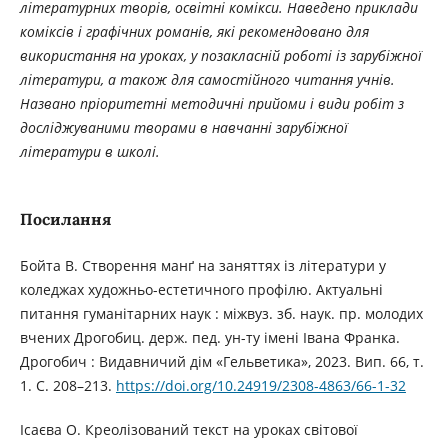
літературних творів, освітні комікси. Наведено приклади
коміксів і графічних романів, які рекомендовано для
використання на уроках, у позакласній роботі із зарубіжної
літератури, а також для самостійного читання учнів.
Названо пріоритетні методичні прийоми і види робіт з
досліджуваними творами в навчанні зарубіжної
літератури в школі.
Посилання
Бойта В. Створення манґ на заняттях із літератури у
коледжах художньо-естетичного профілю. Актуальні
питання гуманітарних наук : міжвуз. зб. наук. пр. молодих
вчених Дрогобиц. держ. пед. ун-ту імені Івана Франка.
Дрогобич : Видавничий дім «Гельветика», 2023. Вип. 66, т.
1. С. 208–213.
https://doi.org/10.24919/2308-4863/66-1-32
Ісаєва О. Креолізований текст на уроках світової