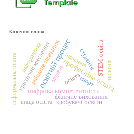
Ключові слова
освітній процес
змішане навчання
STEM-освіта
критичне мислення
інформатика
студенти
навчання
неформальна освіта
професійна освіта
інклюзія
модель
освіта
спорт
цифрова компетентність
фізичне виховання
здобувачі освіти
вища освіта