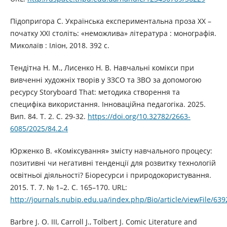
Підопригора С. Українська експериментальна проза ХХ –
початку ХХІ століть: «неможлива» література : монографія.
Миколаїв : Іліон, 2018. 392 с.
Тендітна Н. М., Лисенко Н. В. Навчальні комікси при
вивченні художніх творів у ЗЗСО та ЗВО за допомогою
ресурсу Storyboard That: методика створення та
специфіка використання. Інноваційна педагогіка. 2025.
Вип. 84. Т. 2. С. 29-32.
https://doi.org/10.32782/2663-
6085/2025/84.2.4
Юрженко В. «Коміксування» змісту навчального процесу:
позитивні чи негативні тенденції для розвитку технологій
освітньої діяльності? Біоресурси і природокористування.
2015. Т. 7. № 1–2. С. 165–170. URL:
http://journals.nubip.edu.ua/index.php/Bio/article/viewFile/63
Barbre J. O. III, Carroll J., Tolbert J. Comic Literature and