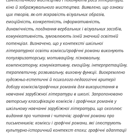
кіно й зображувального мистецтва. Виявлено, що ознаки
цих творів, як-от яскравість візуальних образів,
емоційність, конкретність, інформативність,
динамічність, поєднання вербальних і візуальних засобів,
комунікативність, зумовлюють їхній значний освітній
потенціал. Визначено, що у контексті шкільної
літературної освіти комікси/графічні романи виконують
п
опуляризаторську, мотиваційну, пізнавальну,
компенсаторну, комунікативну, емоційну,
інтерпретаційну,
терапевтичну,
розвивальну, виховну функції.
Виокремлено
художньо-естетичні й психолого-педагогічні критерії
добору коміксів/графічних романів для використання в
навчанні зарубіжної літератури в школі. Запропоновано
авторську класифікацію коміксів і графічних романів у
шкільному навчанні зарубіжної літератури, що охоплює:
видання про читання і читачів; графічні романи про
письменників; комікси і графічні романи, які ілюструють
культурно-історичний контекст епохи; графічні адаптації