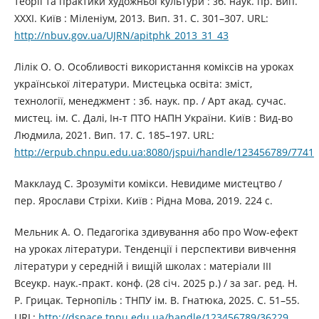
теорії та практики художньої культури : зб. наук. пр. Вип.
ХХХІ. Київ : Міленіум, 2013. Вип. 31. С. 301–307. URL:
http://nbuv.gov.ua/UJRN/apitphk_2013_31_43
Лілік О. О. Особливості використання коміксів на уроках
української літератури. Мистецька освіта: зміст,
технології, менеджмент : зб. наук. пр. / Арт акад. сучас.
мистец. ім. С. Далі, Ін-т ПТО НАПН України. Київ : Вид-во
Людмила, 2021. Вип. 17. С. 185–197. URL:
http://erpub.chnpu.edu.ua:8080/jspui/handle/123456789/7741
Макклауд С. Зрозуміти комікси. Невидиме мистецтво /
пер. Ярослави Стріхи. Київ : Рідна Мова, 2019. 224 с.
Мельник А. О. Педагогіка здивування або про Wow-ефект
на уроках літератури. Тенденції і перспективи вивчення
літератури у середній і вищій школах : матеріали ІІІ
Всеукр. наук.-практ. конф. (28 січ. 2025 р.) / за заг. ред. Н.
Р. Грицак. Тернопіль : ТНПУ ім. В. Гнатюка, 2025. С. 51–55.
URL:
http://dspace.tnpu.edu.ua/handle/123456789/36229