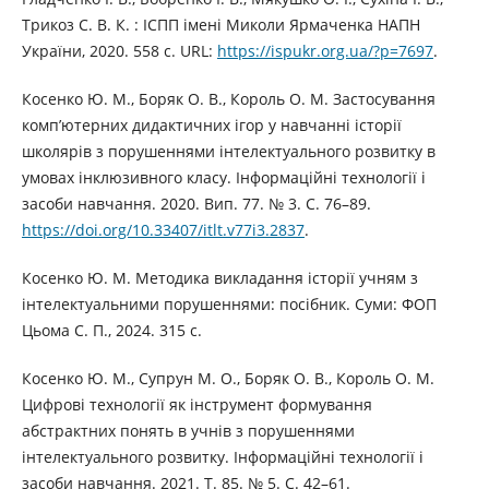
Трикоз С. В. К. : ІСПП імені Миколи Ярмаченка НАПН
України, 2020. 558 с. URL:
https://ispukr.org.ua/?p=7697
.
Косенко Ю. М., Боряк О. В., Король О. М. Застосування
комп’ютерних дидактичних ігор у навчанні історії
школярів з порушеннями інтелектуального розвитку в
умовах інклюзивного класу. Інформаційні технології і
засоби навчання. 2020. Вип. 77. № 3. С. 76–89.
https://doi.org/10.33407/itlt.v77i3.2837
.
Косенко Ю. М. Методика викладання історії учням з
інтелектуальними порушеннями: посібник. Суми: ФОП
Цьома С. П., 2024. 315 с.
Косенко Ю. М., Супрун М. О., Боряк О. В., Король О. М.
Цифрові технології як інструмент формування
абстрактних понять в учнів з порушеннями
інтелектуального розвитку. Інформаційні технології і
засоби навчання. 2021. Т. 85. № 5. С. 42–61.