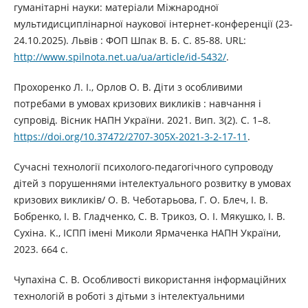
гуманітарні науки: матеріали Міжнародної
мультидисциплінарної наукової інтернет-конференції (23-
24.10.2025). Львів : ФОП Шпак В. Б. С. 85-88. URL:
http://www.spilnota.net.ua/ua/article/id-5432/
.
Прохоренко Л. І., Орлов О. В. Діти з особливими
потребами в умовах кризових викликів : навчання і
супровід. Вісник НАПН України. 2021. Вип. 3(2). С. 1–8.
https://doi.org/10.37472/2707-305X-2021-3-2-17-11
.
Сучасні технології психолого-педагогічного супроводу
дітей з порушеннями інтелектуального розвитку в умовах
кризових викликів/ О. В. Чеботарьова, Г. О. Блеч, І. В.
Бобренко, І. В. Гладченко, С. В. Трикоз, О. І. Мякушко, І. В.
Сухіна. К., ІСПП імені Миколи Ярмаченка НАПН України,
2023. 664 с.
Чупахіна С. В. Особливості використання інформаційних
технологій в роботі з дітьми з інтелектуальними