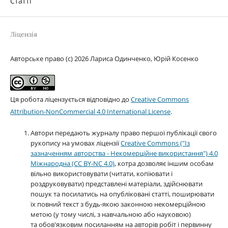
Статті
Ліцензія
Авторське право (c) 2026 Лариса Одинченко, Юрій Косенко
Ця робота ліцензується відповідно до
Creative Commons
Attribution-NonCommercial 4.0 International License
.
Автори передають журналу право першої публікації свого
рукопису на умовах ліцензії
Creative Commons ("Із
зазначенням авторства - Некомерційне використання") 4.0
Міжнародна (CC BY-NC 4.0)
, котра дозволяє іншим особам
вільно використовувати (читати, копіювати і
роздруковувати) представлені матеріали, здійснювати
пошук та посилатись на опубліковані статті, поширювати
їх повний текст з будь-якою законною некомерційною
метою (у тому числі, з навчальною або науковою)
та обов'язковим посиланням на авторів робіт і первинну