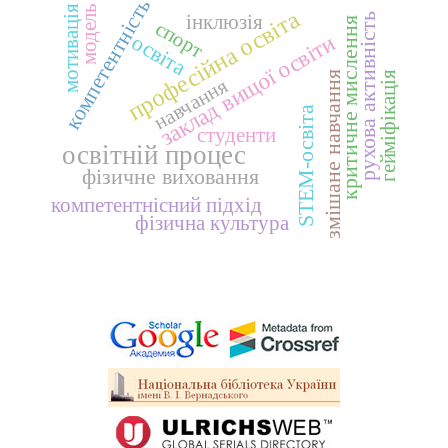
компетентність
модель
мотивація
професійна освіта
інклюзія
рухова активність
критичне мислення
спорт
освіта
заклад вищої освіти
гейміфікація
змішане навчання
навчання
STEM-освіта
студенти
освітній процес
фізичне виховання
компетентнісний підхід
фізична культура