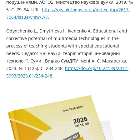
порушеннями. ΛΌГOΣ. Мистецтво наукової думки. 2019. №
5. С. 79–84. URL:
https://ojs.ukrlogos.in.ua/index.php/2617-
7064/issue/view/3/7
.
Odynchenko L., Dmytriieva I., Ivanenko A. Educational and
corrective potential of multimedia technologies in the
process of teaching students with special educational
needs. Педагогічні науки: теорія історія, інноваційні
технології. Суми : Вид-во СумДПУ імені А. С. Макаренка,
2023. № 1 (125). С. 234-248.
https://doi.org/10.24139/2312-
5993/2023.01/234-248
.