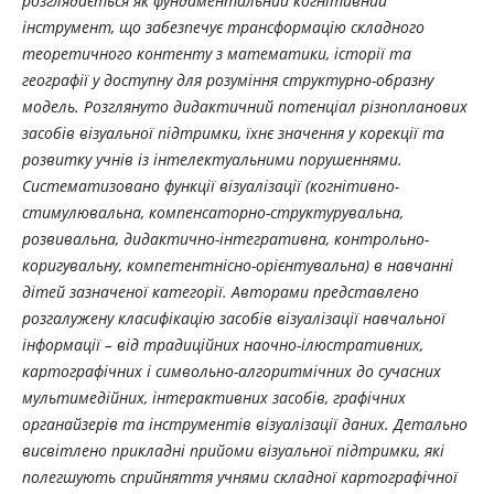
розглядається як фундаментальний когнітивний
інструмент, що забезпечує трансформацію складного
теоретичного контенту з математики, історії та
географії у доступну для розуміння структурно-образну
модель.
Розглянуто дидактичний потенціал різнопланових
засобів візуальної підтримки,
їхнє значення у корекції та
розвитку учнів із інтелектуальними порушеннями.
Систематизовано функції візуалізації (когнітивно-
стимулювальна, компенсаторно-структурувальна,
розвивальна, дидактично-інтегративна, контрольно-
коригувальну, компетентнісно-орієнтувальна) в навчанні
дітей зазначеної категорії. Авторами представлено
розгалужену класифікацію засобів
візуалізації навчальної
інформації
– від традиційних наочно-ілюстративних,
картографічних і символьно-алгоритмічних до сучасних
мультимедійних, інтерактивних засобів,
графічних
органайзерів та інструментів візуалізації даних. Детально
висвітлено
прикладні прийоми візуальної підтримки, які
полегшують сприйняття учнями складної картографічної