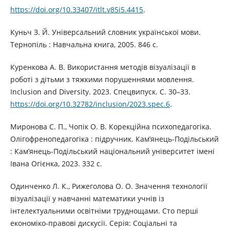
https://doi.org/10.33407/itlt.v85i5.4415
.
Куньч З. Й. Універсальний словник української мови.
Тернопіль : Навчальна книга, 2005. 846 с.
Куренкова А. В. Використання методів візуалізації в
роботі з дітьми з тяжкими порушеннями мовлення.
Inclusion and Diversity. 2023. Cпецвипуск. C. 30–33.
https://doi.org/10.32782/inclusion/2023.spec.6
.
Миронова С. П., Чопік О. В. Корекційна психопедагогіка.
Олігофренопедагогіка : підручник. Кам’янець-Подільський
: Кам’янець-Подільський національний університет імені
Івана Огієнка, 2023. 332 с.
Одинченко Л. К., Рижеголова О. О. Значення технології
візуалізації у навчанні математики учнів із
інтелектуальними освітніми труднощами. Сто перші
економіко-правові дискусії. Серія: Соціальні та