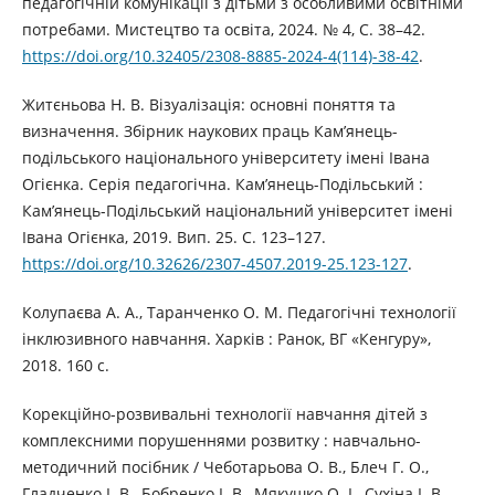
педагогічній комунікації з дітьми з особливими освітніми
потребами. Мистецтво та освіта, 2024. № 4, С. 38–42.
https://doi.org/10.32405/2308-8885-2024-4(114)-38-42
.
Житєньова Н. В. Візуалізація: основні поняття та
визначення. Збірник наукових праць Кам’янець-
подільського національного університету імені Івана
Огієнка. Серія педагогічна. Кам’янець-Подільський :
Кам’янець-Подільський національний університет імені
Івана Огієнка, 2019. Вип. 25. С. 123–127.
https://doi.org/10.32626/2307-4507.2019-25.123-127
.
Колупаєва А. А., Таранченко О. М. Педагогічні технології
інклюзивного навчання. Харків : Ранок, ВГ «Кенгуру»,
2018. 160 с.
Корекційно-розвивальні технології навчання дітей з
комплексними порушеннями розвитку : навчально-
методичний посібник / Чеботарьова О. В., Блеч Г. О.,
Гладченко І. В., Бобренко І. В., Мякушко О. І., Сухіна І. В.,