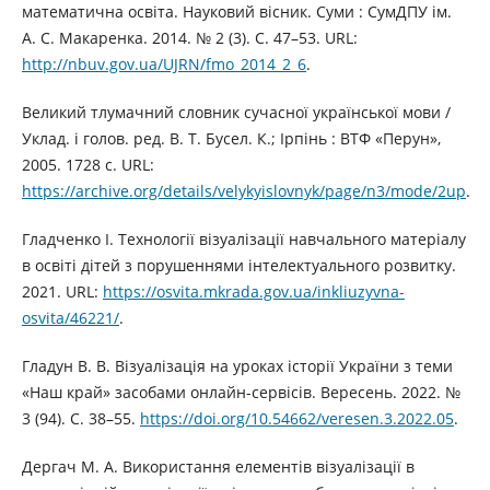
математична освіта. Науковий вісник. Суми : СумДПУ ім.
А. С. Макаренка. 2014. № 2 (3). С. 47–53. URL:
http://nbuv.gov.ua/UJRN/fmo_2014_2_6
.
Великий тлумачний словник сучасної української мови /
Уклад. і голов. ред. В. Т. Бусел. К.; Ірпінь : ВТФ «Перун»,
2005. 1728 с. URL:
https://archive.org/details/velykyislovnyk/page/n3/mode/2up
.
Гладченко І. Технології візуалізації навчального матеріалу
в освіті дітей з порушеннями інтелектуального розвитку.
2021. URL:
https://osvita.mkrada.gov.ua/inkliuzyvna-
osvita/46221/
.
Гладун В. В. Візуалізація на уроках історії України з теми
«Наш край» засобами онлайн-сервісів. Вересень. 2022. №
3 (94). С. 38–55.
https://doi.org/10.54662/veresen.3.2022.05
.
Дергач М. А. Використання елементів візуалізації в