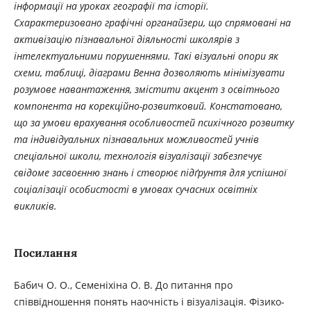
інформації на уроках географії та історії.
Схарактеризовано графічні органайзери, що спрямовані на
активізацію пізнавальної діяльності школярів
з
інтелектуальними порушеннями
. Такі візуальні опори як
схеми, таблиці, діаграми Венна дозволяють мінімізувати
розумове навантаження, змістити акцент з
освітнього
компонента на корекційно-розвитковий. К
онстатовано,
що за умови врахування особливостей психічного розвитку
та індивідуальних пізнавальних можливостей учнів
спеціальної школи, технологія візуалізації забезпечує
свідоме засвоєнню знань і створює підґрунтя для успішної
соціалізації особистості в умовах сучасних освітніх
викликів.
Посилання
Бабич О. О., Семеніхіна О. В. До питання про
співвідношення понять наочність і візуалізація. Фізико-