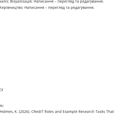
ліз; Візуалізація; Написання – перегляд та редагування.
; Керівництво; Написання – перегляд та редагування.
су
ь:
., & Holmes, K. (2026). CRediT Roles and Example Research Tasks That