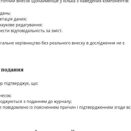
істотний внесок щонайменше у кілька з наведених компонентів:
дань;
етація даних;
наукове редагування;
ести відповідальність за зміст.
гальне керівництво без реального внеску в дослідження не є
с подання
р підтверджує, що:
несок;
огоджуються з поданням до журналу;
де повідомлено із поясненням причин і підтвердженням згоди вс