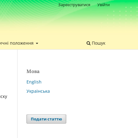
Зареєструватися
Увійти
ичні положення
Пошук
Мова
English
Українська
иску
Подати статтю