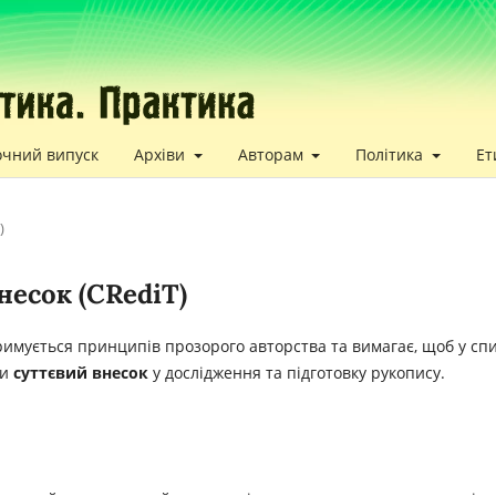
очний випуск
Архіви
Авторам
Політика
Ет
)
несок (CRediT)
имується принципів прозорого авторства та вимагає, щоб у сп
ли
суттєвий внесок
у дослідження та підготовку рукопису.