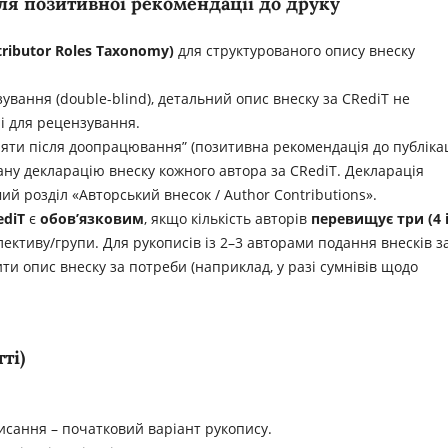
сля позитивної рекомендації до друку
ributor
Roles
Taxonomy
)
для структурованого опису внеску
вання (double-blind), детальний опис внеску за CRediT не
і для рецензування.
яти після доопрацювання” (позитивна рекомендація до публікац
вану декларацію внеску кожного автора за CRediT. Декларація
ий розділ «Авторський внесок / Author Contributions».
ediT
є
обов’язковим
, якщо кількість авторів
перевищує три (4 
лективу/групи. Для рукописів із 2–3 авторами подання внесків з
и опис внеску за потреби (наприклад, у разі сумнівів щодо
ті)
исання – початковий варіант рукопису.