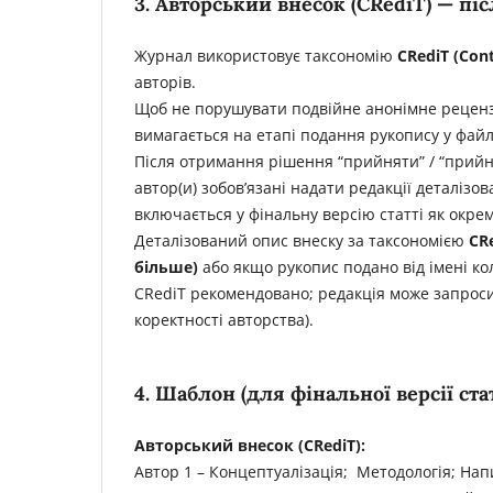
3. Авторський внесок (CRediT) — пі
Журнал використовує таксономію
CRediT
(
Cont
авторів.
Щоб не порушувати подвійне анонімне рецензу
вимагається на етапі подання рукопису у файл
Після отримання рішення “прийняти” / “прийн
автор(и) зобов’язані надати редакції деталізо
включається у фінальну версію статті як окрем
Деталізований опис внеску за таксономією
CR
більше)
або якщо рукопис подано від імені ко
CRediT рекомендовано; редакція може запросит
коректності авторства).
4. Шаблон (для фінальної версії стат
Авторський внесок (CRediT):
Автор 1 – Концептуалізація; Методологія; Нап