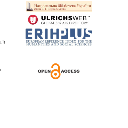
ії)
і
а