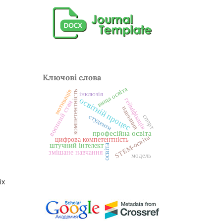
Ключові слова
вища освіта
мотивація
компетентність
інклюзія
освітній процес
гейміфікація
воєнний стан
навчання
спорт
студенти
професійна освіта
STEM-освіта
цифрова компетентність
штучний інтелект
освіта
змішане навчання
модель
іх