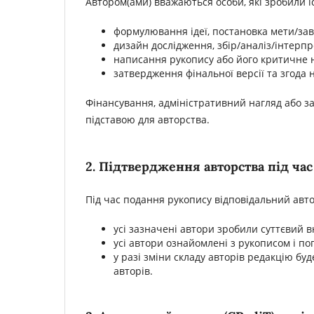
Автором(ами) вважаються особи, які зробили 
формулювання ідеї, постановка мети/зав
дизайн дослідження, збір/аналіз/інтерпр
написання рукопису або його критичне 
затвердження фінальної версії та згода н
Фінансування, адміністративний нагляд або за
підставою для авторства.
2. Підтвердження авторства під ча
Під час подання рукопису відповідальний авто
усі зазначені автори зробили суттєвий в
усі автори ознайомлені з рукописом і п
у разі зміни складу авторів редакцію бу
авторів.