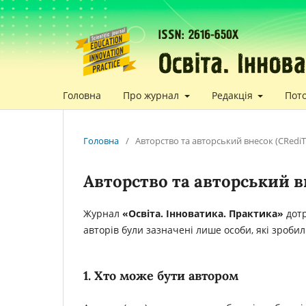
Головна
Про журнал
Редакція
Пот
Головна
/
Авторство та авторський внесок (CRediT
Авторство та авторський в
Журнал
«Освіта. Інноватика. Практика»
дотр
авторів були зазначені лише особи, які зроби
1. Хто може бути автором