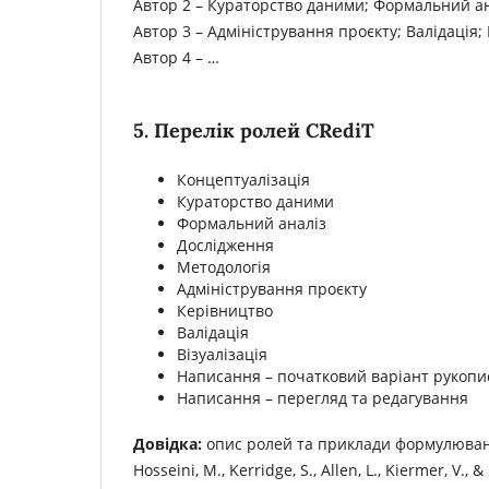
Автор 2 – Кураторство даними; Формальний ана
Автор 3 – Адміністрування проєкту; Валідація
Автор 4 – …
5. Перелік ролей CRediT
Концептуалізація
Кураторство даними
Формальний аналіз
Дослідження
Методологія
Адміністрування проєкту
Керівництво
Валідація
Візуалізація
Написання – початковий варіант рукопи
Написання – перегляд та редагування
Довідка:
опис ролей та приклади формулюван
Hosseini, M., Kerridge, S., Allen, L., Kiermer, V