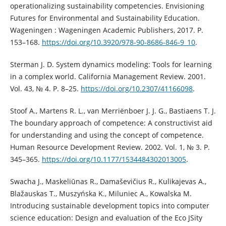
operationalizing sustainability competencies. Envisioning
Futures for Environmental and Sustainability Education.
Wageningen : Wageningen Academic Publishers, 2017. P.
153–168.
https://doi.org/10.3920/978-90-8686-846-9_10
.
Sterman J. D. System dynamics modeling: Tools for learning
in a complex world. California Management Review. 2001.
Vol. 43, № 4. P. 8–25.
https://doi.org/10.2307/41166098
.
Stoof A., Martens R. L., van Merriënboer J. J. G., Bastiaens T. J.
The boundary approach of competence: A constructivist aid
for understanding and using the concept of competence.
Human Resource Development Review. 2002. Vol. 1, № 3. P.
345–365.
https://doi.org/10.1177/1534484302013005
.
Swacha J., Maskeliūnas R., Damaševičius R., Kulikajevas A.,
Blažauskas T., Muszyńska K., Miluniec A., Kowalska M.
Introducing sustainable development topics into computer
science education: Design and evaluation of the Eco JSity