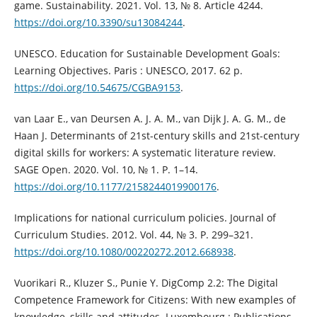
game. Sustainability. 2021. Vol. 13, № 8. Article 4244.
https://doi.org/10.3390/su13084244
.
UNESCO. Education for Sustainable Development Goals:
Learning Objectives. Paris : UNESCO, 2017. 62 p.
https://doi.org/10.54675/CGBA9153
.
van Laar E., van Deursen A. J. A. M., van Dijk J. A. G. M., de
Haan J. Determinants of 21st-century skills and 21st-century
digital skills for workers: A systematic literature review.
SAGE Open. 2020. Vol. 10, № 1. P. 1–14.
https://doi.org/10.1177/2158244019900176
.
Implications for national curriculum policies. Journal of
Curriculum Studies. 2012. Vol. 44, № 3. P. 299–321.
https://doi.org/10.1080/00220272.2012.668938
.
Vuorikari R., Kluzer S., Punie Y. DigComp 2.2: The Digital
Competence Framework for Citizens: With new examples of
knowledge, skills and attitudes. Luxembourg : Publications