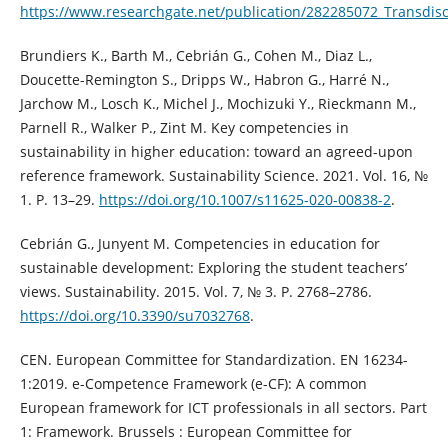
https://www.researchgate.net/publication/282285072_Transdisc
Brundiers K., Barth M., Cebrián G., Cohen M., Diaz L.,
Doucette-Remington S., Dripps W., Habron G., Harré N.,
Jarchow M., Losch K., Michel J., Mochizuki Y., Rieckmann M.,
Parnell R., Walker P., Zint M. Key competencies in
sustainability in higher education: toward an agreed-upon
reference framework. Sustainability Science. 2021. Vol. 16, №
1. P. 13–29.
https://doi.org/10.1007/s11625-020-00838-2
.
Cebrián G., Junyent M. Competencies in education for
sustainable development: Exploring the student teachers’
views. Sustainability. 2015. Vol. 7, № 3. P. 2768–2786.
https://doi.org/10.3390/su7032768
.
CEN. European Committee for Standardization. EN 16234-
1:2019. e-Competence Framework (e-CF): A common
European framework for ICT professionals in all sectors. Part
1: Framework. Brussels : European Committee for