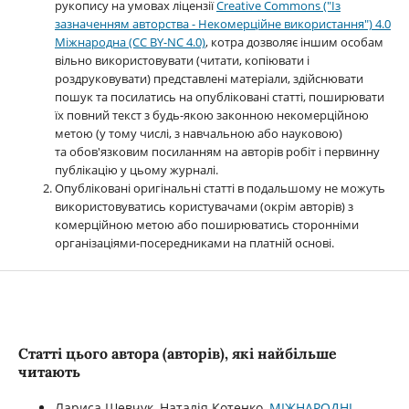
рукопису на умовах ліцензії
Creative Commons ("Із
зазначенням авторства - Некомерційне використання") 4.0
Міжнародна (CC BY-NC 4.0)
, котра дозволяє іншим особам
вільно використовувати (читати, копіювати і
роздруковувати) представлені матеріали, здійснювати
пошук та посилатись на опубліковані статті, поширювати
їх повний текст з будь-якою законною некомерційною
метою (у тому числі, з навчальною або науковою)
та обов'язковим посиланням на авторів робіт і первинну
публікацію у цьому журналі.
Опубліковані оригінальні статті в подальшому не можуть
використовуватись користувачами (окрім авторів) з
комерційною метою або поширюватись сторонніми
організаціями-посередниками на платній основі.
Статті цього автора (авторів), які найбільше
читають
Лариса Шевчук, Наталія Котенко,
МІЖНАРОДНІ