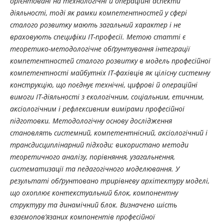
орієнтовані на технологічні й операційні аспекти
діяльності, тоді як рамки компетентностей у сфері
сталого розвитку мають загальний характер і не
враховують специфіки ІТ-професії. Метою статті є
теоретико-методологічне обґрунтування інтеграції
компетентностей сталого розвитку в модель професійної
компетентності майбутніх ІТ-фахівців як цілісну системну
конструкцію, що поєднує технічні, цифрові й операційні
вимоги ІТ-діяльності з екологічним, соціальним, етичним,
аксіологічним і рефлексивним вимірами професійної
підготовки. Методологічну основу дослідження
становлять системний, компетентнісний, аксіологічний і
трансдисциплінарний підходи; використано методи
теоретичного аналізу, порівняння, узагальнення,
систематизації та педагогічного моделювання. У
результаті обґрунтовано трирівневу архітектуру моделі,
що охоплює контекстуальний блок, компонентну
структуру та динамічний блок. Визначено шість
взаємопов’язаних компонентів професійної