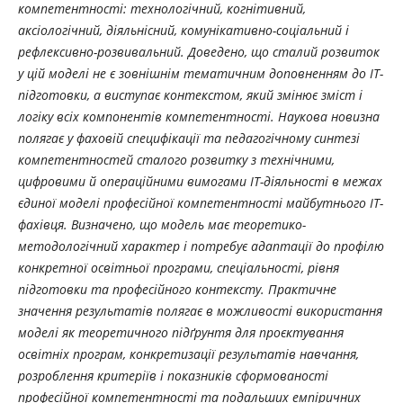
компетентності: технологічний, когнітивний,
аксіологічний, діяльнісний, комунікативно-соціальний і
рефлексивно-розвивальний. Доведено, що сталий розвиток
у цій моделі не є зовнішнім тематичним доповненням до ІТ-
підготовки, а виступає контекстом, який змінює зміст і
логіку всіх компонентів компетентності.
Наукова новизна
полягає у фаховій специфікації та педагогічному синтезі
компетентностей сталого розвитку з технічними,
цифровими й операційними вимогами ІТ-діяльності в межах
єдиної моделі професійної компетентності майбутнього ІТ-
фахівця. Визначено, що модель має теоретико-
методологічний характер і потребує адаптації до профілю
конкретної освітньої програми, спеціальності, рівня
підготовки та професійного контексту. Практичне
значення результатів полягає в можливості використання
моделі як теоретичного підґрунтя для проєктування
освітніх програм, конкретизації результатів навчання,
розроблення критеріїв і показників сформованості
професійної компетентності та подальших емпіричних