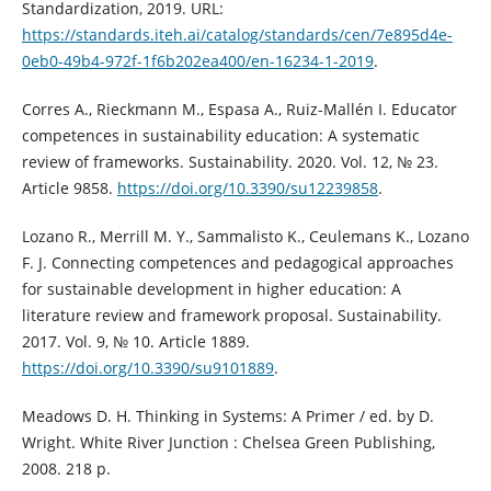
Standardization, 2019. URL:
https://standards.iteh.ai/catalog/standards/cen/7e895d4e-
0eb0-49b4-972f-1f6b202ea400/en-16234-1-2019
.
Corres A., Rieckmann M., Espasa A., Ruiz-Mallén I. Educator
competences in sustainability education: A systematic
review of frameworks. Sustainability. 2020. Vol. 12, № 23.
Article 9858.
https://doi.org/10.3390/su12239858
.
Lozano R., Merrill M. Y., Sammalisto K., Ceulemans K., Lozano
F. J. Connecting competences and pedagogical approaches
for sustainable development in higher education: A
literature review and framework proposal. Sustainability.
2017. Vol. 9, № 10. Article 1889.
https://doi.org/10.3390/su9101889
.
Meadows D. H. Thinking in Systems: A Primer / ed. by D.
Wright. White River Junction : Chelsea Green Publishing,
2008. 218 p.