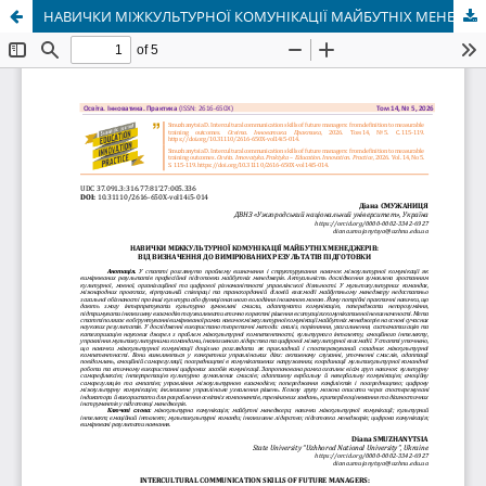
НАВИЧКИ МІЖКУЛЬТУРНОЇ КОМУНІКАЦІЇ МАЙБУТНІХ МЕНЕДЖЕРІВ: ВІД ВИЗНАЧЕННЯ ДО ВИМІРЮВАНИХ РЕЗУЛЬТАТІВ ПІДГОТОВКИ