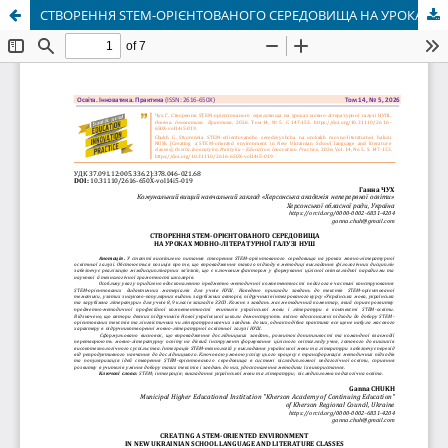
СТВОРЕННЯ STEM-ОРІЄНТОВАНОГО СЕРЕДОВИЩА НА УРОКАХ МОВНО-ЛІТЕРАТУРНОЇ ГАЛУЗІ НУШ