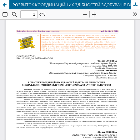
РОЗВИТОК КООРДИНАЦІЙНИХ ЗДІБНОСТЕЙ ЗДОБУВАЧІВ ВИЩОЇ ОСВІТИ СПЕЦІАЛЬНОСТІ «ФІЗИЧНА КУЛЬТУРА І СПОРТ» ЗАСОБАМИ БАТУТНОЇ ПІДГОТОВКИ