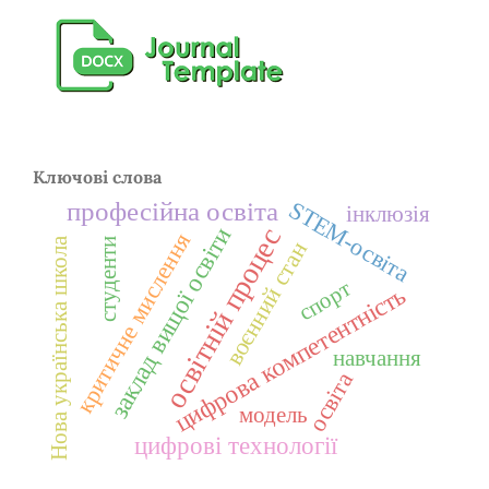
Ключові слова
STEM-освіта
професійна освіта
інклюзія
освітній процес
заклад вищої освіти
критичне мислення
Нова українська школа
студенти
воєнний стан
спорт
цифрова компетентність
навчання
освіта
модель
цифрові технології