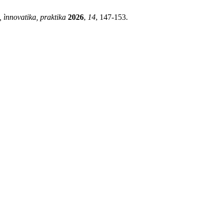
, ìnnovatika, praktika
2026
,
14
, 147-153.