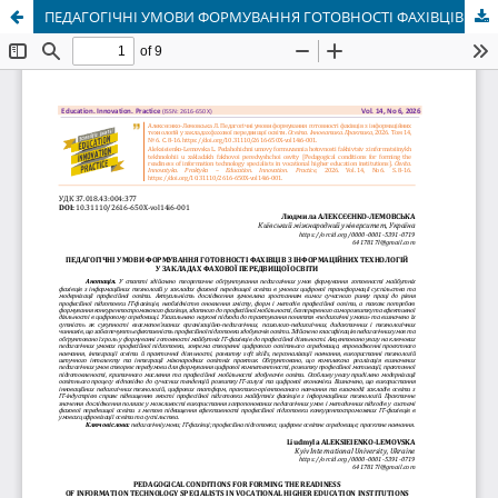
ПЕДАГОГІЧНІ УМОВИ ФОРМУВАННЯ ГОТОВНОСТІ ФАХІВЦІВ З ІНФОРМАЦІЙНИХ ТЕХНОЛОГІЙ У ЗАКЛАДАХ ФАХОВОЇ ПЕРЕДВИЩОЇ ОСВІТИ