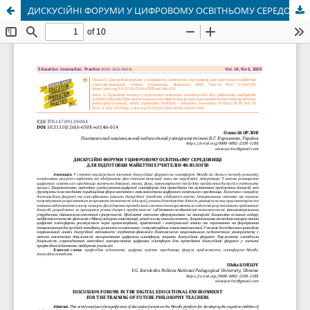
ДИСКУСІЙНІ ФОРУМИ У ЦИФРОВОМУ ОСВІТНЬОМУ СЕРЕДОВИЩІ ДЛЯ ПІДГОТОВКИ МАЙБУТНІХ УЧИТЕЛІВ-ФІЛОЛОГІВ