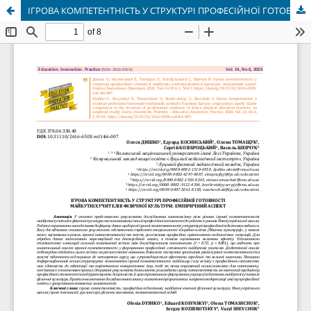
ІГРОВА КОМПЕТЕНТНІСТЬ У СТРУКТУРІ ПРОФЕСІЙНОЇ ГОТОВНОСТІ МАЙБУТНІХ УЧИТЕЛІВ ФІЗИЧНОЇ КУЛЬТУРИ: ЕМПІРИЧНИЙ АСПЕКТ