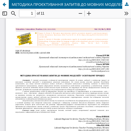
МЕТОДИКА ПРОЄКТУВАННЯ ЗАПИТІВ ДО МОВНИХ МОДЕЛЕЙ У ОСВІТНЬОМУ ПРОЦЕСІ