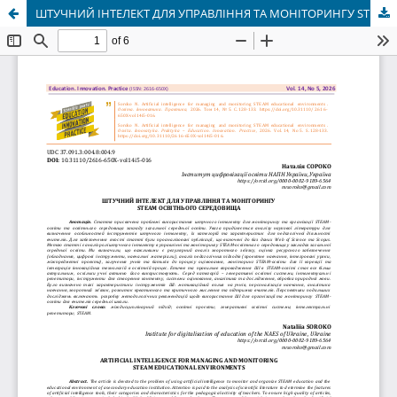
ШТУЧНИЙ ІНТЕЛЕКТ ДЛЯ УПРАВЛІННЯ ТА МОНІТОРИНГУ STEAM ОСВІТНЬОГО СЕРЕДОВИЩА